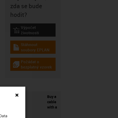
zda se bude
hodit?
Výpočet
igus-icon-lebensdauerrechner
životnosti
Stáhnout
igus-icon-download-plan
soubory EPLAN
Požádat o
igus-icon-gratismuster
bezplatný vzorek
Buy a
cable
with a
 Data