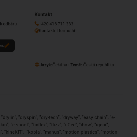
Kontakt
 k odběru
+420 416 711 333
Kontaktní formulář
eru
Jazyk:
Čeština
Země:
Česká republika
drylin", "dryspin", "dry-tech", "dryway", "easy chain", "e-
, "e-spool", "fixflex", "flizz", "i.Cee", "ibow", "igear",
", "kineKIT",
"kopla", "manus", "motion plastics", "motion