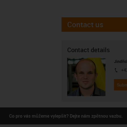
Contact us
Contact details
Jindřic
+4
igus-i
Subm
Co pro vás můžeme vylepšit? Dejte nám zpětnou vazbu.