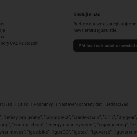
Sledujte nás
us
Buďte v obraze a zaregistrujte se
oje
newsletteru igus® zde.
ma
ubory CAD ke stažení
Přihlásit se k odběru newslett
cí řád
Otisk
Podmínky
Nastavení ochrany dat
Jednací řád
 "řetězy pro jeřáby", "conprotect", "cradle-chain", "CTD", "drygear", "
loop", "energy
chain", "energy chain systems", "enjoyneering", "e-skin"
s what moves", "igus:bike", "igusGO", "igutex", "iguverse", "iguversum