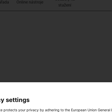
­řada
Online nástroje
stažení
y settings
te protects your privacy by adhering to the European Union General