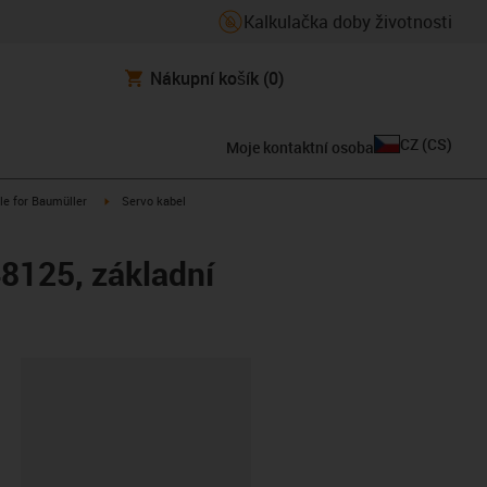
Kalkulačka doby životnosti
Nákupní košík
(0)
CZ
(
CS
)
Moje kontaktní osoba
n-arrow-right
igus-icon-arrow-right
le for Baumüller
Servo kabel
8125, základní
board