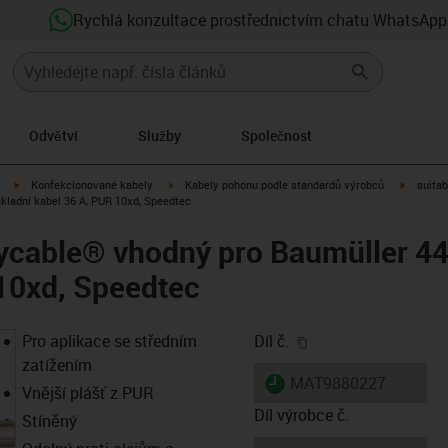
Rychlá konzultace prostřednictvím chatu WhatsApp
Odvětví
Služby
Společnost
igus-icon-arrow-right
igus-icon-arrow-right
igus-ico
Konfekcionované kabely
Kabely pohonu podle standardů výrobců
suitab
kladní kabel 36 A, PUR 10xd, Speedtec
ycable® vhodný pro Baumüller 44
10xd, Speedtec
igus-icon-copy-clip
Pro aplikace se středním
Díl č.
zatížením
igus-icon-lieferzeit
MAT9880227
Vnější plášť z PUR
Díl výrobce č.
Stíněný