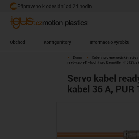
Připraveno k odeslání od 24 hodin
Obchod
Konfigurátory
Informace o výrobku
igus-icon-arrow-right
igus-icon-arrow-right
Domů
Kabely pro energetické řetězy
readycable® vhodný pro Baumüller 448125, zá
Servo kabel read
kabel 36 A, PUR 