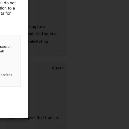
ou do not
ion to a
ta for
connector?
Are you looking for a
harnessed cable? If so, visit
our readycable® shop.
ences on
igus-icon-3arrow
all
4-year
websites
guarantee
You can expect that from us.
igus-icon-3arrow