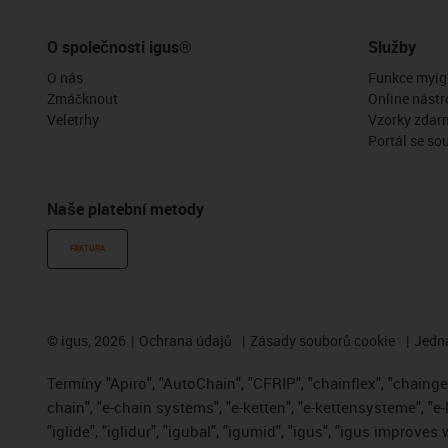
O společnosti igus®
Služby
O nás
Funkce myig
Zmáčknout
Online nástr
Veletrhy
Vzorky zdar
Portál se so
Naše platební metody
FAKTURA
©
igus, 2026
Ochrana údajů
Zásady souborů cookie
Jedna
Termíny "Apiro", "AutoChain", "CFRIP", "chainflex", "chainge",
chain", "e-chain systems", "e-ketten", "e-kettensysteme", "e-
"iglide", "iglidur", "igubal", "igumid", "igus", "igus improve