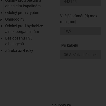
Odolný proti olejům a
chladicím kapalinám
Odolný proti vrypům
Vnější průměr (d) max.
igus-icon-lupe
Ohniodolný
mm [mm]
Odolný proti hydrolýze
a mikroorganismům
Bez obsahu PVC
a halogenů
Typ kabelu
Záruka až 4 roky
Soubory ke