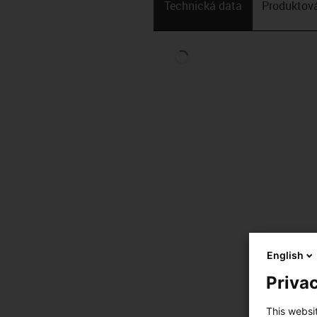
Technická data
Produktová
English
Privac
This websi