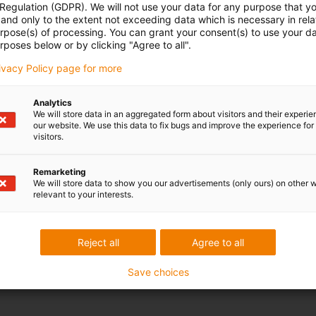
 Regulation (GDPR). We will not use your data for any purpose that y
and only to the extent not exceeding data which is necessary in relat
urpose(s) of processing. You can grant your consent(s) to use your da
rposes below or by clicking "Agree to all".
rivacy Policy page for more
Analytics
We will store data in an aggregated form about visitors and their experi
our website. We use this data to fix bugs and improve the experience for 
visitors.
Remarketing
We will store data to show you our advertisements (only ours) on other 
relevant to your interests.
Reject all
Agree to all
Save choices