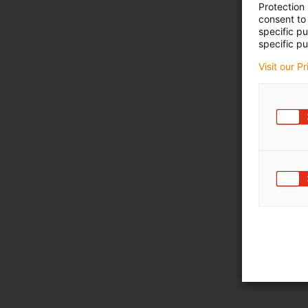
Protection
consent to 
specific p
specific pu
Visit our P