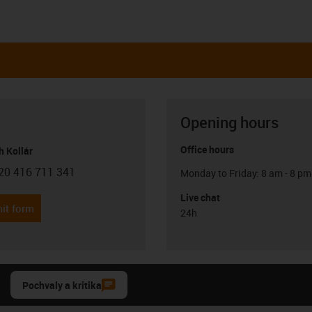
Opening hours
Office hours
h Kollár
20 416 711 341
Monday to Friday: 8 am - 8 pm
con-phone
Live chat
it form
24h
Pochvaly a kritika