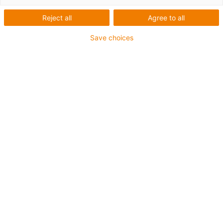
Reject all
Agree to all
Save choices
igus-icon-lup
Pro aplikace se středním zatížením
Vnější plášť z PUR
Stíněný
Odolný proti olejům a chladicím kapalinám
Odolný proti vrypům
Ohniodolný
Odolný proti hydrolýze a mikroorganismům
Bez obsahu PVC a halogenů
Záruka až 4 roky
igus-icon-copy-clipboard
Díl č.