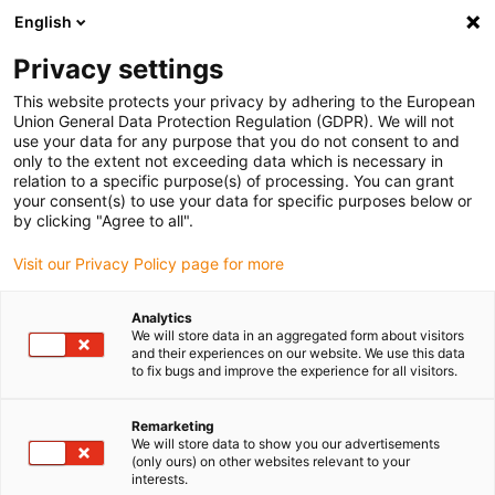
English
(0)
Privacy settings
igus-icon-arrow-right
igus-icon-arrow-right
igus-icon-arrow-right
igus-
Domů
Kabely pro energetické řetězy
Konfekcionované kabely
This website protects your privacy by adhering to the European
igus-icon-arrow-right
igus-icon-arro
Kabely pohonu podle standardů výrobců
suitable for Baumüller
Union General Data Protection Regulation (GDPR). We will not
Servokabel readycable® vhodný pro Baumüller 448118, základní kabel 36 A, PUR
use your data for any purpose that you do not consent to and
10xd, Speedtec
only to the extent not exceeding data which is necessary in
relation to a specific purpose(s) of processing. You can grant
Servokabel readycable®
your consent(s) to use your data for specific purposes below or
by clicking "Agree to all".
vhodný pro Baumüller 448118,
Visit our Privacy Policy page for more
základní kabel 36 A, PUR 10xd,
Speedtec
Analytics
We will store data in an aggregated form about visitors
and their experiences on our website. We use this data
to fix bugs and improve the experience for all visitors.
Remarketing
We will store data to show you our advertisements
(only ours) on other websites relevant to your
interests.