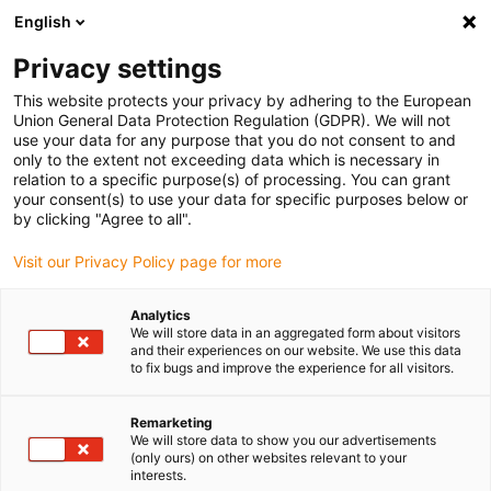
English
(0)
Privacy settings
igus-icon-arrow-right
igus-icon-arrow-right
igus-icon-arrow-right
igus-
Domů
Kabely pro energetické řetězy
Konfekcionované kabely
This website protects your privacy by adhering to the European
igus-icon-arrow-right
igus-icon-arro
Kabely pohonu podle standardů výrobců
suitable for Baumüller
Union General Data Protection Regulation (GDPR). We will not
readycable® servokabel vhodný pro Baumüller 448067, základní kabel 28 A, PUR
use your data for any purpose that you do not consent to and
10xd, Speedtec
only to the extent not exceeding data which is necessary in
relation to a specific purpose(s) of processing. You can grant
readycable® servokabel
your consent(s) to use your data for specific purposes below or
by clicking "Agree to all".
vhodný pro Baumüller 448067,
Visit our Privacy Policy page for more
základní kabel 28 A, PUR 10xd,
Speedtec
Analytics
We will store data in an aggregated form about visitors
and their experiences on our website. We use this data
to fix bugs and improve the experience for all visitors.
Remarketing
We will store data to show you our advertisements
(only ours) on other websites relevant to your
interests.