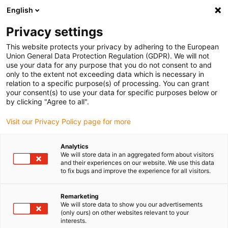
English
(0)
Privacy settings
igus-icon-arrow-right
igus-icon-arrow-right
igus-icon-arrow-right
igus-
Domů
Kabely pro energetické řetězy
Konfekcionované kabely
This website protects your privacy by adhering to the European
igus-icon-arrow-right
igus-icon-arro
Kabely pohonu podle standardů výrobců
suitable for Baumüller
Union General Data Protection Regulation (GDPR). We will not
Servokabel readycable® vhodný pro Baumüller 448066, základní kabel 28 A, PUR
use your data for any purpose that you do not consent to and
10xd, Speedtec
only to the extent not exceeding data which is necessary in
relation to a specific purpose(s) of processing. You can grant
Servokabel readycable®
your consent(s) to use your data for specific purposes below or
by clicking "Agree to all".
vhodný pro Baumüller 448066,
Visit our Privacy Policy page for more
základní kabel 28 A, PUR 10xd,
Speedtec
Analytics
We will store data in an aggregated form about visitors
and their experiences on our website. We use this data
to fix bugs and improve the experience for all visitors.
Remarketing
We will store data to show you our advertisements
(only ours) on other websites relevant to your
interests.