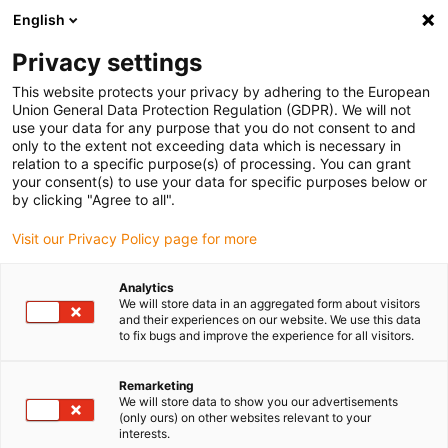
English
(0)
Privacy settings
igus-icon-arrow-right
igus-icon-arrow-right
igus-icon-arrow-right
igus-
Domů
Kabely pro energetické řetězy
Konfekcionované kabely
This website protects your privacy by adhering to the European
igus-icon-arrow-right
igus-icon-arro
Kabely pohonu podle standardů výrobců
suitable for Sigmatek
Union General Data Protection Regulation (GDPR). We will not
readycable® enkodérový kabel vhodný pro Sigmatek iF-R0-300-xxx-0-00, základní
use your data for any purpose that you do not consent to and
kabel, PUR 10xd
only to the extent not exceeding data which is necessary in
relation to a specific purpose(s) of processing. You can grant
readycable® enkodérový kabel
your consent(s) to use your data for specific purposes below or
by clicking "Agree to all".
vhodný pro Sigmatek iF-R0-
Visit our Privacy Policy page for more
300-xxx-0-00, základní kabel,
PUR 10xd
Analytics
We will store data in an aggregated form about visitors
and their experiences on our website. We use this data
to fix bugs and improve the experience for all visitors.
Remarketing
We will store data to show you our advertisements
(only ours) on other websites relevant to your
interests.