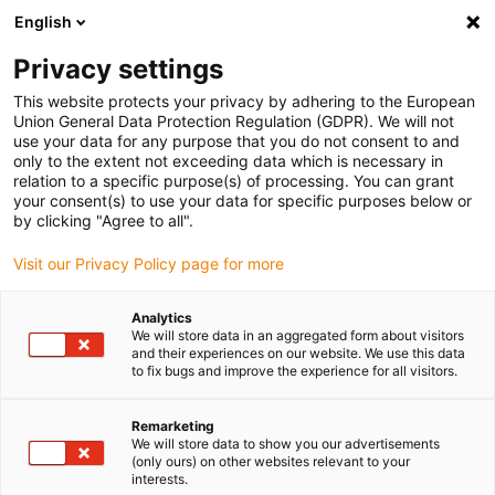
English
(0)
Privacy settings
igus-icon-arrow-right
igus-icon-arrow-right
igus-icon-arrow-right
igus-
Domů
Kabely pro energetické řetězy
Konfekcionované kabely
This website protects your privacy by adhering to the European
igus-icon-arrow-right
igus-icon-arro
Kabely pohonu podle standardů výrobců
suitable for Panasonic
Union General Data Protection Regulation (GDPR). We will not
readycable® silový kabel, vhodný pro Panasonic, MFMCA0xx0EEL, základní kabel
use your data for any purpose that you do not consent to and
iguPUR 15xd
only to the extent not exceeding data which is necessary in
relation to a specific purpose(s) of processing. You can grant
readycable® silový kabel,
your consent(s) to use your data for specific purposes below or
by clicking "Agree to all".
vhodný pro Panasonic,
Visit our Privacy Policy page for more
MFMCA0xx0EEL, základní
kabel iguPUR 15xd
Analytics
We will store data in an aggregated form about visitors
and their experiences on our website. We use this data
to fix bugs and improve the experience for all visitors.
Remarketing
We will store data to show you our advertisements
(only ours) on other websites relevant to your
interests.