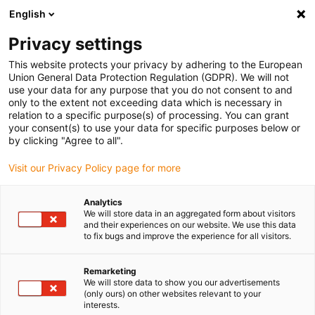
English
(0)
Privacy settings
igus-icon-arrow-right
igus-icon-arrow-right
igus-icon-arrow-right
igus-
Domů
Kabely pro energetické řetězy
Konfekcionované kabely
This website protects your privacy by adhering to the European
igus-icon-arrow-right
igus-icon-arrow-ri
Kabely pohonu podle standardů výrobců
suitable for Jetter
readycable®
Union General Data Protection Regulation (GDPR). We will not
servisní kabel vhodné pro Jetter kabel č. 204, základní kabel, PUR 10xd
use your data for any purpose that you do not consent to and
only to the extent not exceeding data which is necessary in
readycable® servisní kabel
relation to a specific purpose(s) of processing. You can grant
your consent(s) to use your data for specific purposes below or
vhodné pro Jetter kabel č. 204,
by clicking "Agree to all".
základní kabel, PUR 10xd
Visit our Privacy Policy page for more
Analytics
We will store data in an aggregated form about visitors
and their experiences on our website. We use this data
to fix bugs and improve the experience for all visitors.
Remarketing
We will store data to show you our advertisements
igus-icon-lupe
igus-icon-lupe
(only ours) on other websites relevant to your
interests.