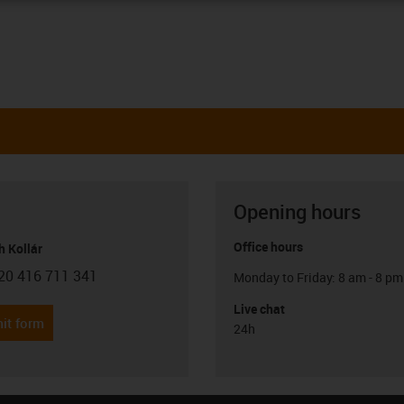
Opening hours
Office hours
h Kollár
20 416 711 341
Monday to Friday: 8 am - 8 pm
con-phone
Live chat
it form
24h