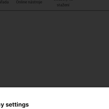
­řada
Online nástroje
stažení
y settings