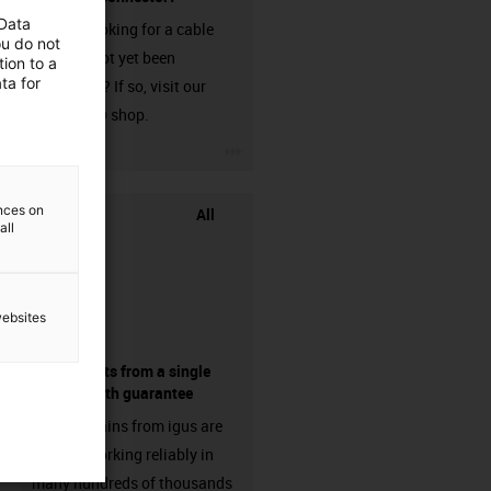
 Data
Are you looking for a cable
ou do not
that has not yet been
ion to a
ta for
harnessed? If so, visit our
chainflex® shop.
igus-icon-3arrow
ences on
All
all
websites
components from a single
source - with guarantee
Energy chains from igus are
already working reliably in
many hundreds of thousands