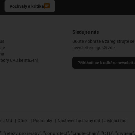
Pochvaly a kritika
Sledujte nás
us
Buďte v obraze a zaregistrujte se
oje
newsletteru igus® zde.
ma
ubory CAD ke stažení
Přihlásit se k odběru newslett
cí řád
Otisk
Podmínky
Nastavení ochrany dat
Jednací řád
 "řetězy pro jeřáby", "conprotect", "cradle-chain", "CTD", "drygear", "