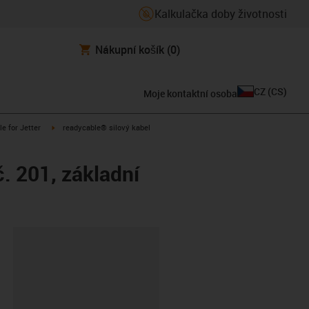
Kalkulačka doby životnosti
Nákupní košík
(0)
CZ
(
CS
)
Moje kontaktní osoba
n-arrow-right
igus-icon-arrow-right
le for Jetter
readycable® silový kabel
. 201, základní
board