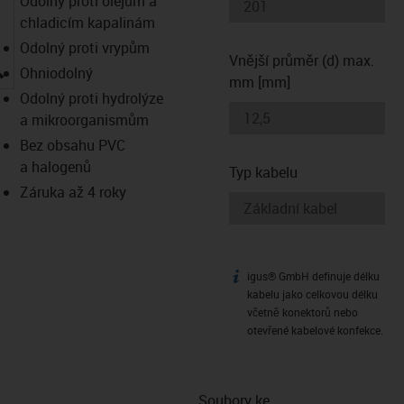
Odolný proti olejům a
chladicím kapalinám
Odolný proti vrypům
Vnější průměr (d) max.
igus-icon-lupe
Ohniodolný
mm [mm]
Odolný proti hydrolýze
a mikroorganismům
Bez obsahu PVC
a halogenů
Typ kabelu
Záruka až 4 roky
igus® GmbH definuje délku
igus-icon-info
kabelu jako celkovou délku
včetně konektorů nebo
otevřené kabelové konfekce.
Soubory ke