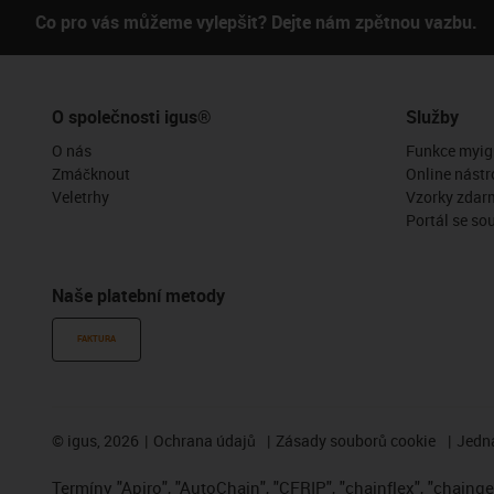
Co pro vás můžeme vylepšit? Dejte nám zpětnou vazbu.
O společnosti igus®
Služby
O nás
Funkce myig
Zmáčknout
Online nástr
Veletrhy
Vzorky zdar
Portál se so
Naše platební metody
FAKTURA
©
igus, 2026
Ochrana údajů
Zásady souborů cookie
Jedna
Termíny "Apiro", "AutoChain", "CFRIP", "chainflex", "chainge",