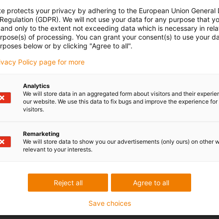
te protects your privacy by adhering to the European Union General
 Regulation (GDPR). We will not use your data for any purpose that y
and only to the extent not exceeding data which is necessary in relat
urpose(s) of processing. You can grant your consent(s) to use your da
rposes below or by clicking "Agree to all".
rivacy Policy page for more
Analytics
We will store data in an aggregated form about visitors and their experi
our website. We use this data to fix bugs and improve the experience for 
visitors.
Remarketing
We will store data to show you our advertisements (only ours) on other 
relevant to your interests.
Reject all
Agree to all
Save choices