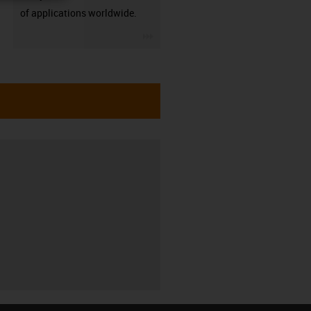
of applications worldwide.
igus-icon-3arrow