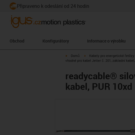
Připraveno k odeslání od 24 hodin
Obchod
Konfigurátory
Informace o výrobku
igus-icon-arrow-right
igus-icon-arrow-right
Domů
Kabely pro energetické řetězy
vhodné pro kabel Jetter č. 201, základní kabel
readycable® silov
kabel, PUR 10xd