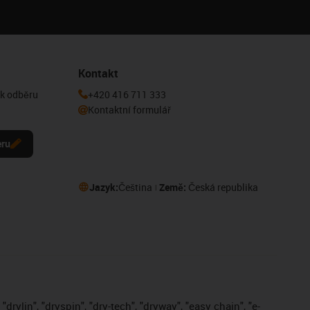
Kontakt
 k odběru
+420 416 711 333
Kontaktní formulář
eru
Jazyk:
Čeština
Země:
Česká republika
drylin", "dryspin", "dry-tech", "dryway", "easy chain", "e-