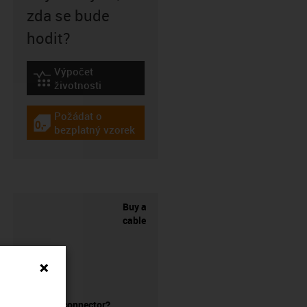
zda se bude
hodit?
Výpočet
igus-icon-lebensdauerrechner
životnosti
Požádat o
igus-icon-gratismuster
bezplatný vzorek
Buy a
cable
without a connector?