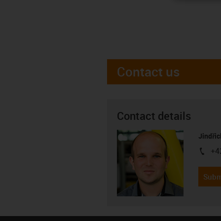
Contact us
Contact details
Jindřic
+4
igus-i
Subm