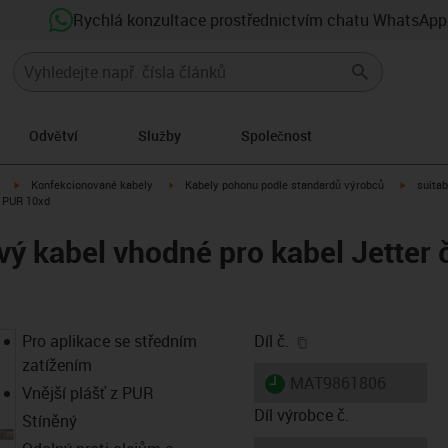
Rychlá konzultace prostřednictvím chatu WhatsApp
Odvětví
Služby
Společnost
igus-icon-arrow-right
igus-icon-arrow-right
igus-ico
Konfekcionované kabely
Kabely pohonu podle standardů výrobců
suitab
, PUR 10xd
ý kabel vhodné pro kabel Jetter č
igus-icon-copy-clip
Pro aplikace se středním
Díl č.
zatížením
igus-icon-lieferzeit
MAT9861806
Vnější plášť z PUR
Díl výrobce č.
Stíněný