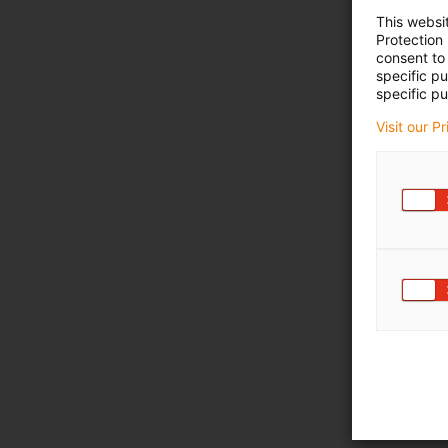
This websi
Protection
consent to 
specific p
specific pu
Visit our P