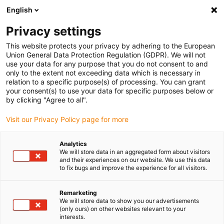
English
(0)
Privacy settings
igus-icon-arrow-right
igus-icon-arrow-right
igus-icon-arrow-right
igus-
Domů
Kabely pro energetické řetězy
Konfekcionované kabely
This website protects your privacy by adhering to the European
igus-icon-arrow-right
igus-icon-arrow-ri
Kabely pohonu podle standardů výrobců
suitable for Jetter
readycable®
Union General Data Protection Regulation (GDPR). We will not
silový kabel vhodné pro kabel Jetter č. 26.1, základní kabel, PUR 10xd
use your data for any purpose that you do not consent to and
only to the extent not exceeding data which is necessary in
readycable® silový kabel
relation to a specific purpose(s) of processing. You can grant
your consent(s) to use your data for specific purposes below or
vhodné pro kabel Jetter č.
by clicking "Agree to all".
26.1, základní kabel, PUR 10xd
Visit our Privacy Policy page for more
Analytics
We will store data in an aggregated form about visitors
and their experiences on our website. We use this data
to fix bugs and improve the experience for all visitors.
Remarketing
We will store data to show you our advertisements
(only ours) on other websites relevant to your
interests.