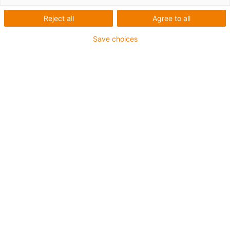
Reject all
Agree to all
Save choices
igus-icon-lup
Pro aplikace se středním zatížením
Vnější plášť z PUR
Stíněný
Odolný proti olejům a chladicím kapalinám
Odolný proti vrypům
Ohniodolný
Odolný proti hydrolýze a mikroorganismům
Bez obsahu PVC a halogenů
Záruka až 4 roky
igus-icon-copy-clipboard
Díl č.