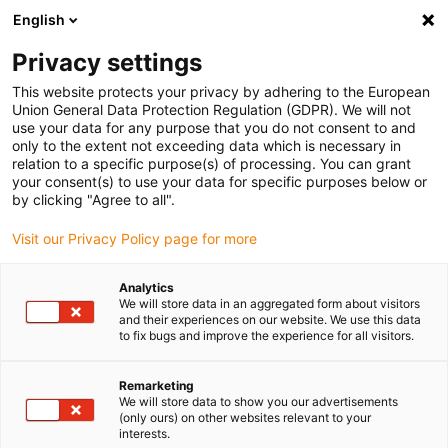
English
(0)
Privacy settings
igus-icon-arrow-right
igus-icon-arrow-right
igus-icon-arrow-right
igus-
Domů
Kabely pro energetické řetězy
Konfekcionované kabely
This website protects your privacy by adhering to the European
igus-icon-arrow-right
igus-icon-a
Kabely pohonu podle standardů výrobců
suitable for Allen Bradley
Union General Data Protection Regulation (GDPR). We will not
readycable® silový kabel vhodné pro Allen Bradley 2090-CPWM4DF-12AFxx,
use your data for any purpose that you do not consent to and
základní kabel PUR 10xd
only to the extent not exceeding data which is necessary in
relation to a specific purpose(s) of processing. You can grant
readycable® silový kabel
your consent(s) to use your data for specific purposes below or
by clicking "Agree to all".
vhodné pro Allen Bradley
Visit our Privacy Policy page for more
2090-CPWM4DF-12AFxx,
základní kabel PUR 10xd
Analytics
We will store data in an aggregated form about visitors
and their experiences on our website. We use this data
to fix bugs and improve the experience for all visitors.
Remarketing
We will store data to show you our advertisements
(only ours) on other websites relevant to your
interests.