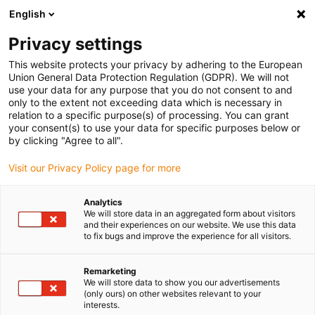
English
(0)
Privacy settings
igus-icon-arrow-right
igus-icon-arrow-right
igus-icon-arrow-right
igus-
Domů
Kabely pro energetické řetězy
Konfekcionované kabely
This website protects your privacy by adhering to the European
igus-icon-arrow-right
igus-icon-a
Kabely pohonu podle standardů výrobců
suitable for Allen Bradley
Union General Data Protection Regulation (GDPR). We will not
readycable® silový kabel vhodné pro Allen Bradley 2090-CPWM7DF-16AFxx,
use your data for any purpose that you do not consent to and
základní kabel PUR 10xd
only to the extent not exceeding data which is necessary in
relation to a specific purpose(s) of processing. You can grant
readycable® silový kabel
your consent(s) to use your data for specific purposes below or
by clicking "Agree to all".
vhodné pro Allen Bradley
Visit our Privacy Policy page for more
2090-CPWM7DF-16AFxx,
základní kabel PUR 10xd
Analytics
We will store data in an aggregated form about visitors
and their experiences on our website. We use this data
to fix bugs and improve the experience for all visitors.
Remarketing
We will store data to show you our advertisements
(only ours) on other websites relevant to your
interests.