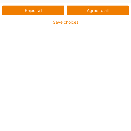
Reject all
Agree to all
Save choices
igus-icon-lup
Pro aplikace se středním zatížením
Vnější plášť z PUR
Stíněný
Odolný proti olejům a chladicím kapalinám
Odolný proti vrypům
Ohniodolný
Odolný proti hydrolýze a mikroorganismům
Bez obsahu PVC a halogenů
Záruka až 4 roky
igus-icon-copy-clipboard
Díl č.