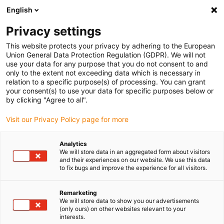
English
(0)
Privacy settings
igus-icon-arrow-right
igus-icon-arrow-right
igus-icon-arrow-right
igus-
Domů
Kabely pro energetické řetězy
Konfekcionované kabely
This website protects your privacy by adhering to the European
igus-icon-arrow-right
igus-icon-a
Kabely pohonu podle standardů výrobců
suitable for Allen Bradley
Union General Data Protection Regulation (GDPR). We will not
Silový kabel readycable® vhodný pro Allen Bradley 2090-CPBM7DF-06AF, základní
use your data for any purpose that you do not consent to and
kabel PUR 7,5xd
only to the extent not exceeding data which is necessary in
relation to a specific purpose(s) of processing. You can grant
Silový kabel readycable®
your consent(s) to use your data for specific purposes below or
by clicking "Agree to all".
vhodný pro Allen Bradley
Visit our Privacy Policy page for more
2090-CPBM7DF-06AF,
základní kabel PUR 7,5xd
Analytics
We will store data in an aggregated form about visitors
and their experiences on our website. We use this data
to fix bugs and improve the experience for all visitors.
Remarketing
We will store data to show you our advertisements
(only ours) on other websites relevant to your
interests.