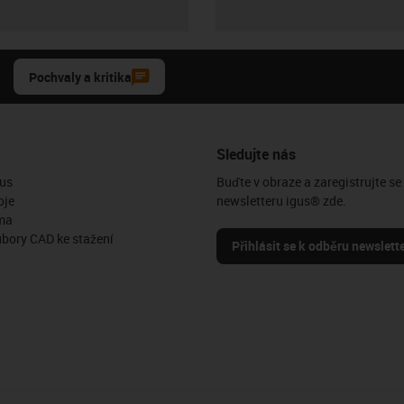
Pochvaly a kritika
Sledujte nás
us
Buďte v obraze a zaregistrujte se
oje
newsletteru igus® zde.
ma
ubory CAD ke stažení
Přihlásit se k odběru newslett