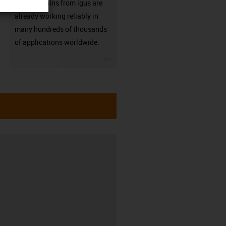
Energy chains from igus are
already working reliably in
many hundreds of thousands
of applications worldwide.
igus-icon-3arrow