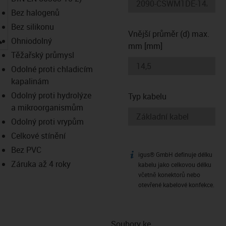
Bez halogenů
Bez silikonu
Vnější průměr (d) max.
igus-icon-lupe
Ohniodolný
mm [mm]
Těžařský průmysl
Odolné proti chladicím
kapalinám
Odolný proti hydrolýze
Typ kabelu
a mikroorganismům
Odolný proti vrypům
Celkové stínění
Bez PVC
igus® GmbH definuje délku
igus-icon-info
Záruka až 4 roky
kabelu jako celkovou délku
včetně konektorů nebo
otevřené kabelové konfekce.
Soubory ke