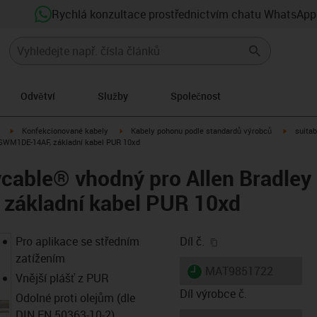
Rychlá konzultace prostřednictvím chatu WhatsApp
Odvětví
Služby
Společnost
igus-icon-arrow-right
igus-icon-arrow-right
igus-ico
Konfekcionované kabely
Kabely pohonu podle standardů výrobců
suitab
CSWM1DE-14AF, základní kabel PUR 10xd
ycable® vhodný pro Allen Bradley
základní kabel PUR 10xd
igus-icon-copy-clip
Pro aplikace se středním
Díl č.
zatížením
igus-icon-lieferzeit
MAT9851722
Vnější plášť z PUR
Díl výrobce č.
Odolné proti olejům (dle
DIN EN 50363-10-2)