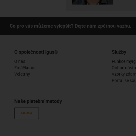
Co pro vás můžeme vylepšit? Dejte nám zpětnou vazbu.
O společnosti igus®
Služby
O nás
Funkce myig
Zmáčknout
Online nástr
Veletrhy
Vzorky zdar
Portál se so
Naše platební metody
FAKTURA