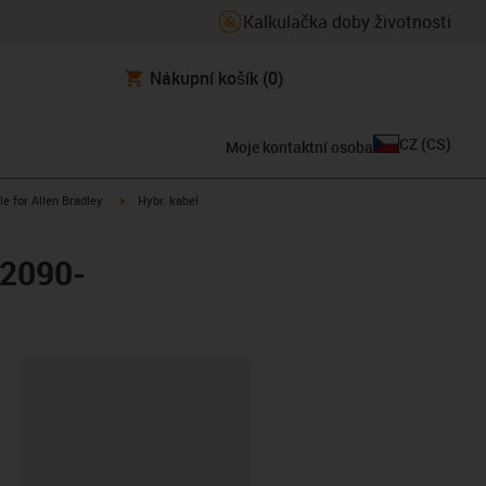
Kalkulačka doby životnosti
Nákupní košík
(0)
CZ
(
CS
)
Moje kontaktní osoba
n-arrow-right
igus-icon-arrow-right
le for Allen Bradley
Hybr. kabel
 2090-
board