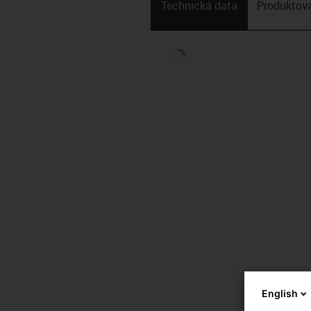
Technická data
Produktová
English