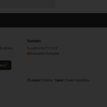
Kontakt
 k odběru
+420 416 711 333
Kontaktní formulář
eru
Jazyk:
Čeština
Země:
Česká republika