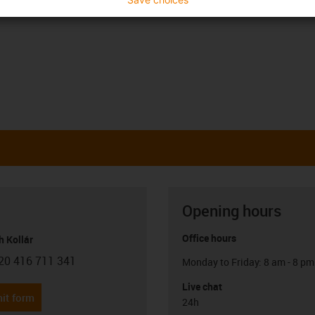
Opening hours
Office hours
h Kollár
20 416 711 341
Monday to Friday: 8 am - 8 pm
con-phone
Live chat
it form
24h