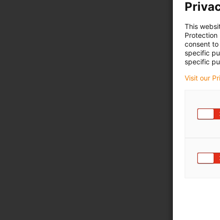
Privac
This websi
Protection
consent to 
specific p
specific pu
Visit our P