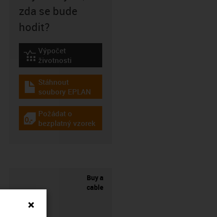
zda se bude
hodit?
Výpočet
igus-icon-lebensdauerrechner
životnosti
Stáhnout
igus-icon-download-plan
soubory EPLAN
Požádat o
igus-icon-gratismuster
bezplatný vzorek
Buy a
cable