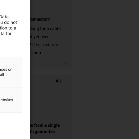
 Data
without a connector?
ou do not
ion to a
Are you looking for a cable
ta for
that has not yet been
harnessed? If so, visit our
chainflex® shop.
igus-icon-3arrow
ences on
all
All
websites
components from a single
source - with guarantee