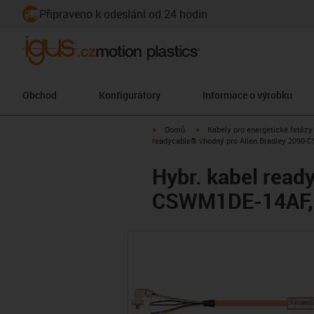
Připraveno k odeslání od 24 hodin
Obchod
Konfigurátory
Informace o výrobku
igus-icon-arrow-right
igus-icon-arrow-right
Domů
Kabely pro energetické řetězy
readycable® vhodný pro Allen Bradley 2090-
Hybr. kabel read
CSWM1DE-14AF, 