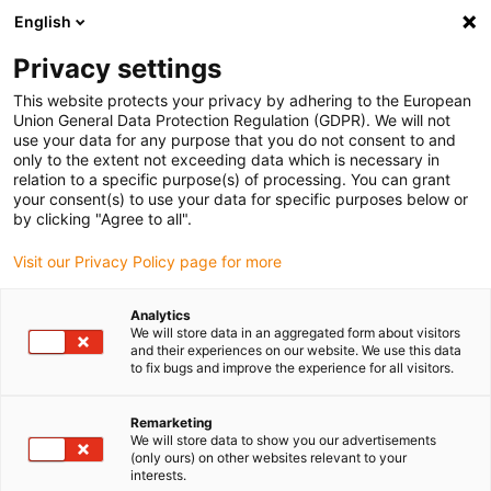
English
(0)
Privacy settings
igus-icon-arrow-right
igus-icon-arrow-right
igus-icon-arrow-right
igus-
Domů
Kabely pro energetické řetězy
Konfekcionované kabely
This website protects your privacy by adhering to the European
igus-icon-arrow-right
igus-icon
Kabely pohonu podle standardů výrobců
suitable for Bosch Rexroth
Union General Data Protection Regulation (GDPR). We will not
readycable® silový kabel vhodné pro Bosch Rexroth IKG4200, základní kabel PUR
use your data for any purpose that you do not consent to and
10xd
only to the extent not exceeding data which is necessary in
relation to a specific purpose(s) of processing. You can grant
readycable® silový kabel
your consent(s) to use your data for specific purposes below or
by clicking "Agree to all".
vhodné pro Bosch Rexroth
Visit our Privacy Policy page for more
IKG4200, základní kabel PUR
10xd
Analytics
We will store data in an aggregated form about visitors
and their experiences on our website. We use this data
to fix bugs and improve the experience for all visitors.
Remarketing
We will store data to show you our advertisements
(only ours) on other websites relevant to your
interests.