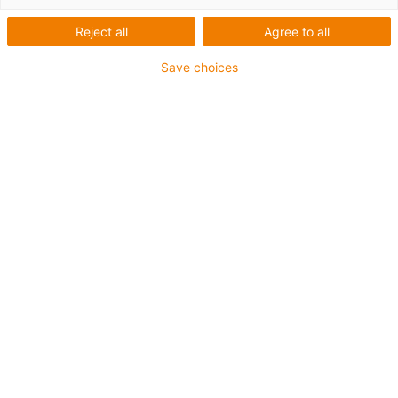
Reject all
Agree to all
Save choices
igus-icon-lup
Pro aplikace se středním zatížením
Vnější plášť z PUR
Stíněný
Odolný proti olejům a chladicím kapalinám
Odolný proti vrypům
Ohniodolný
Odolný proti hydrolýze a mikroorganismům
Bez obsahu PVC a halogenů
Záruka až 4 roky
igus-icon-copy-clipboard
Díl č.