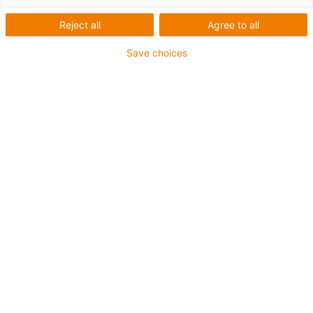
Reject all
Agree to all
Save choices
igus-icon-lup
Pro aplikace se středním zatížením
Vnější plášť z PUR
Stíněný
Odolný proti olejům a chladicím kapalinám
Odolný proti vrypům
Ohniodolný
Odolný proti hydrolýze a mikroorganismům
Bez obsahu PVC a halogenů
Záruka až 4 roky
igus-icon-copy-clipboard
Díl č.