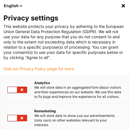
English
(0)
Privacy settings
igus-icon-arrow-right
igus-icon-arrow-right
igus-icon-arrow-right
igus-
Domů
Kabely pro energetické řetězy
Konfekcionované kabely
This website protects your privacy by adhering to the European
igus-icon-arrow-right
igus-icon
Kabely pohonu podle standardů výrobců
suitable for Bosch Rexroth
Union General Data Protection Regulation (GDPR). We will not
silový kabel readycable® vhodné pro Bosch Rexroth RKL4341, prodlužovací kabel
use your data for any purpose that you do not consent to and
PUR 10xd
only to the extent not exceeding data which is necessary in
relation to a specific purpose(s) of processing. You can grant
silový kabel readycable®
your consent(s) to use your data for specific purposes below or
by clicking "Agree to all".
vhodné pro Bosch Rexroth
Visit our Privacy Policy page for more
RKL4341, prodlužovací kabel
PUR 10xd
Analytics
We will store data in an aggregated form about visitors
and their experiences on our website. We use this data
to fix bugs and improve the experience for all visitors.
Remarketing
We will store data to show you our advertisements
(only ours) on other websites relevant to your
interests.