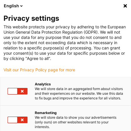
English
(0)
Privacy settings
igus-icon-arrow-right
igus-icon-arrow-right
igus-icon-arrow-right
igus-
Domů
Kabely pro energetické řetězy
Konfekcionované kabely
This website protects your privacy by adhering to the European
igus-icon-arrow-right
igus-ico
Kabely pohonu podle standardů výrobců
suitable for Danaher Motion
Union General Data Protection Regulation (GDPR). We will not
readycable servo kabel vhodné pro Kollmorgen / Danaher Motion 200627 (25m),
use your data for any purpose that you do not consent to and
základní kabel, PUR 10xd
only to the extent not exceeding data which is necessary in
relation to a specific purpose(s) of processing. You can grant
readycable servo kabel vhodné
your consent(s) to use your data for specific purposes below or
by clicking "Agree to all".
pro Kollmorgen / Danaher
Visit our Privacy Policy page for more
Motion 200627 (25m),
základní kabel, PUR 10xd
Analytics
We will store data in an aggregated form about visitors
and their experiences on our website. We use this data
to fix bugs and improve the experience for all visitors.
Remarketing
We will store data to show you our advertisements
(only ours) on other websites relevant to your
interests.