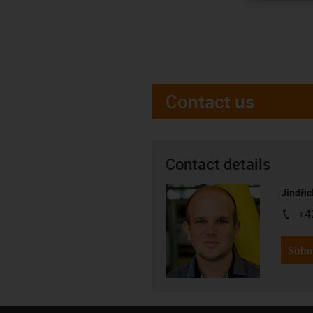
Contact us
Contact details
Jindřic
+4
igus-i
Subm