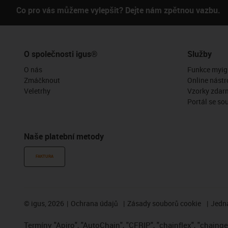
Co pro vás můžeme vylepšit? Dejte nám zpětnou vazbu.
O společnosti igus®
Služby
O nás
Funkce myig
Zmáčknout
Online nástr
Veletrhy
Vzorky zdar
Portál se so
Naše platební metody
FAKTURA
©
igus, 2026
Ochrana údajů
Zásady souborů cookie
Jedna
Termíny "Apiro", "AutoChain", "CFRIP", "chainflex", "chainge",