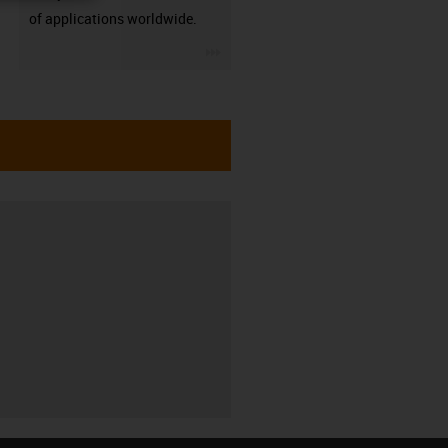
of applications worldwide.
igus-icon-3arrow