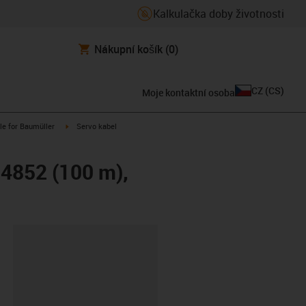
Kalkulačka doby životnosti
Nákupní košík
(0)
CZ
(
CS
)
Moje kontaktní osoba
n-arrow-right
igus-icon-arrow-right
le for Baumüller
Servo kabel
14852 (100 m),
board