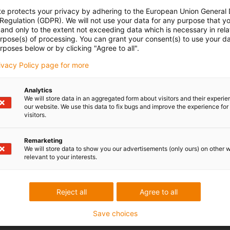
te protects your privacy by adhering to the European Union General
 Regulation (GDPR). We will not use your data for any purpose that y
and only to the extent not exceeding data which is necessary in relat
urpose(s) of processing. You can grant your consent(s) to use your da
rposes below or by clicking "Agree to all".
rivacy Policy page for more
Analytics
We will store data in an aggregated form about visitors and their experi
our website. We use this data to fix bugs and improve the experience for 
visitors.
Remarketing
We will store data to show you our advertisements (only ours) on other 
relevant to your interests.
Reject all
Agree to all
Save choices