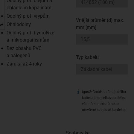
Odolný proti olejům a
chladicím kapalinám
Odolný proti vrypům
Vnější průměr (d) max.
igus-icon-lupe
Ohniodolný
mm [mm]
Odolný proti hydrolýze
a mikroorganismům
Bez obsahu PVC
a halogenů
Typ kabelu
Záruka až 4 roky
igus® GmbH definuje délku
igus-icon-info
kabelu jako celkovou délku
včetně konektorů nebo
otevřené kabelové konfekce.
Soubory ke