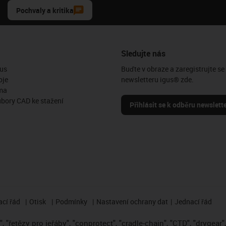
Pochvaly a kritika
Sledujte nás
us
Buďte v obraze a zaregistrujte se
oje
newsletteru igus® zde.
ma
ubory CAD ke stažení
Přihlásit se k odběru newslett
cí řád
Otisk
Podmínky
Nastavení ochrany dat
Jednací řád
 "řetězy pro jeřáby", "conprotect", "cradle-chain", "CTD", "drygear", "