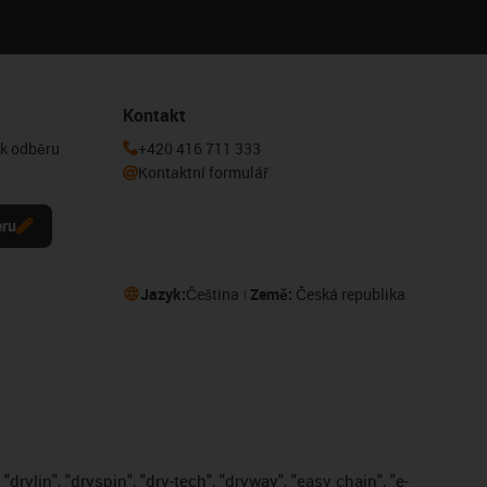
Kontakt
 k odběru
+420 416 711 333
Kontaktní formulář
eru
Jazyk:
Čeština
Země:
Česká republika
drylin", "dryspin", "dry-tech", "dryway", "easy chain", "e-