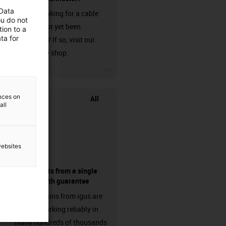
 Data
Are you looking for a cable
ou do not
that has not yet been
ion to a
ta for
harnessed? If so, visit our
chainflex® shop.
igus-icon-3arrow
ences on
All
all
websites
components from a single
source - with guarantee
Energy chains from igus are
already working reliably in
many hundreds of thousands