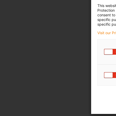
This websi
Protection
consent to 
specific p
specific pu
Visit our P