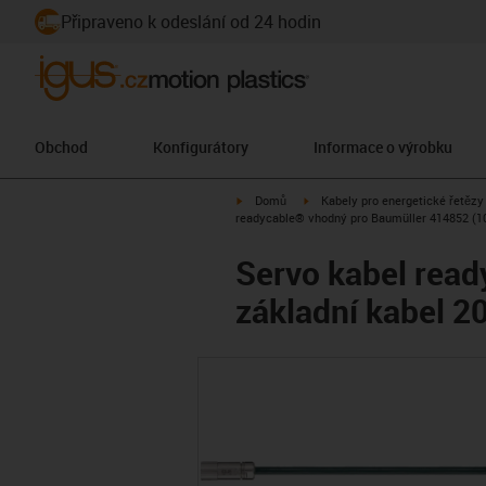
Připraveno k odeslání od 24 hodin
Obchod
Konfigurátory
Informace o výrobku
igus-icon-arrow-right
igus-icon-arrow-right
Domů
Kabely pro energetické řetězy
readycable® vhodný pro Baumüller 414852 (10
Servo kabel rea
základní kabel 2