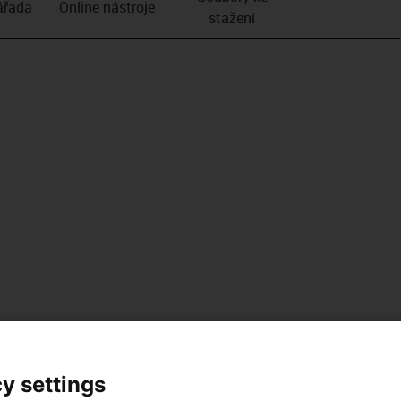
­řada
Online nástroje
stažení
y settings