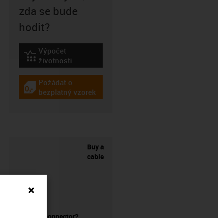
zda se bude
hodit?
Výpočet
igus-icon-lebensdauerrechner
životnosti
Požádat o
igus-icon-gratismuster
bezplatný vzorek
Buy a
cable
without a connector?