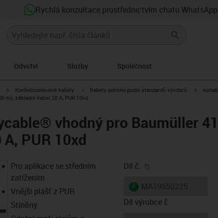
Rychlá konzultace prostřednictvím chatu WhatsApp
Odvětví
Služby
Společnost
igus-icon-arrow-right
igus-icon-arrow-right
igus-ico
Konfekcionované kabely
Kabely pohonu podle standardů výrobců
suitab
0 m), základní kabel 20 A, PUR 10xd
dycable® vhodný pro Baumüller 4
0 A, PUR 10xd
igus-icon-copy-clip
Pro aplikace se středním
Díl č.
zatížením
igus-icon-lieferzeit
MAT9850225
Vnější plášť z PUR
Díl výrobce č.
Stíněný