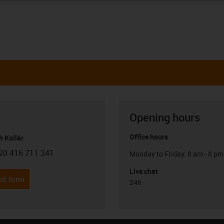
Opening hours
Office hours
h Kollár
20 416 711 341
Monday to Friday: 8 am - 8 pm
con-phone
Live chat
it form
24h