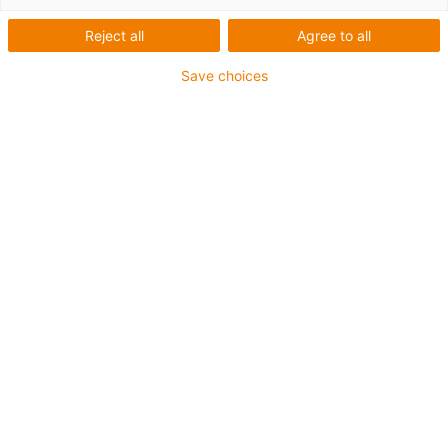
igus-icon-lup
Reject all
Agree to all
Save choices
Pro aplikace se středním zatížením
Vnější plášť z PUR
Odolné proti olejům (dle DIN EN 50363-10-2)
Bez halogenů
Bez silikonu
Ohniodolný
Těžařský průmysl
Odolné proti chladicím kapalinám
Odolný proti hydrolýze a mikroorganismům
Celkové stínění
Odolný proti vrypům
Bez PVC
Záruka až 4 roky