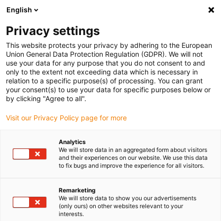
English
(0)
Privacy settings
igus-icon-arrow-right
igus-icon-arrow-right
igus-icon-arrow-right
igus-
Domů
Kabely pro energetické řetězy
Konfekcionované kabely
This website protects your privacy by adhering to the European
igus-icon-arrow-right
igus-icon-arr
Kabely pohonu podle standardů výrobců
suitable for Heidenhain
Union General Data Protection Regulation (GDPR). We will not
Adapter readycable® vhodný pro Heidenhain 368 330-xx, základní kabel PUR 10xd
use your data for any purpose that you do not consent to and
only to the extent not exceeding data which is necessary in
Adapter readycable® vhodný
relation to a specific purpose(s) of processing. You can grant
your consent(s) to use your data for specific purposes below or
pro Heidenhain 368 330-xx,
by clicking "Agree to all".
základní kabel PUR 10xd
Visit our Privacy Policy page for more
Analytics
We will store data in an aggregated form about visitors
and their experiences on our website. We use this data
to fix bugs and improve the experience for all visitors.
Remarketing
We will store data to show you our advertisements
(only ours) on other websites relevant to your
interests.