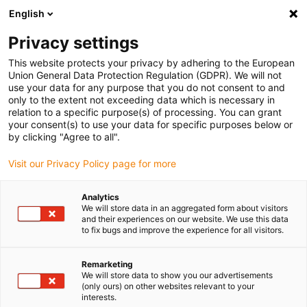
English
(0)
Privacy settings
igus-icon-arrow-right
igus-icon-arrow-right
igus-icon-arrow-right
igus-
Domů
Kabely pro energetické řetězy
Konfekcionované kabely
This website protects your privacy by adhering to the European
igus-icon-arrow-right
igus-icon-arrow-ri
Kabely pohonu podle standardů výrobců
suitable for Lenze
readycable®
Union General Data Protection Regulation (GDPR). We will not
servo kabel vhodný pro Lenze EYP0012AxxxxM02A00, základní kabel PVC 10xd
use your data for any purpose that you do not consent to and
only to the extent not exceeding data which is necessary in
readycable® servo kabel
relation to a specific purpose(s) of processing. You can grant
your consent(s) to use your data for specific purposes below or
vhodný pro Lenze
by clicking "Agree to all".
EYP0012AxxxxM02A00,
Visit our Privacy Policy page for more
základní kabel PVC 10xd
Analytics
We will store data in an aggregated form about visitors
and their experiences on our website. We use this data
to fix bugs and improve the experience for all visitors.
Remarketing
We will store data to show you our advertisements
(only ours) on other websites relevant to your
interests.
igus-icon-lupe
igus-icon-lupe