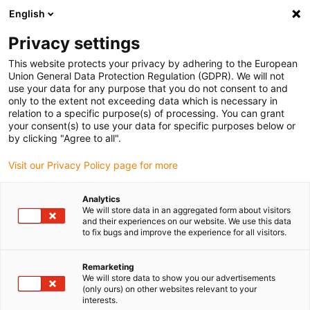
English
(0)
Privacy settings
igus-icon-arrow-right
igus-icon-arrow-right
igus-icon-arrow-right
igus-
Domů
Kabely pro energetické řetězy
Konfekcionované kabely
This website protects your privacy by adhering to the European
igus-icon-arrow-right
igus-icon-arrow-r
Kabely pohonu podle standardů výrobců
suitable for FANUC
Union General Data Protection Regulation (GDPR). We will not
readycable® silový kabel vhodný pro Fanuc LX660-8077-T471, základní kabel
use your data for any purpose that you do not consent to and
iguPUR 15xd
only to the extent not exceeding data which is necessary in
relation to a specific purpose(s) of processing. You can grant
readycable® silový kabel
your consent(s) to use your data for specific purposes below or
by clicking "Agree to all".
vhodný pro Fanuc LX660-
Visit our Privacy Policy page for more
8077-T471, základní kabel
iguPUR 15xd
Analytics
We will store data in an aggregated form about visitors
and their experiences on our website. We use this data
to fix bugs and improve the experience for all visitors.
Remarketing
We will store data to show you our advertisements
(only ours) on other websites relevant to your
interests.