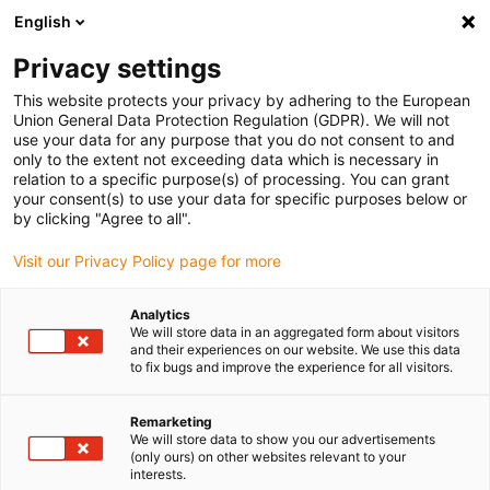
English
(0)
Privacy settings
igus-icon-arrow-right
igus-icon-arrow-right
igus-icon-arrow-right
igus-
Domů
Kabely pro energetické řetězy
Konfekcionované kabely
This website protects your privacy by adhering to the European
igus-icon-arrow-right
Kabely pohonu podle standardů výrobců
suitable for Control Techniques
Union General Data Protection Regulation (GDPR). We will not
igus-icon-arrow-right
readycable® silový kabel vhodné pro Control Techniques PS B D A B XXX,
use your data for any purpose that you do not consent to and
základní kabel PVC 7,5xd
only to the extent not exceeding data which is necessary in
relation to a specific purpose(s) of processing. You can grant
readycable® silový kabel
your consent(s) to use your data for specific purposes below or
by clicking "Agree to all".
vhodné pro Control Techniques
Visit our Privacy Policy page for more
PS B D A B XXX, základní kabel
PVC 7,5xd
Analytics
We will store data in an aggregated form about visitors
and their experiences on our website. We use this data
to fix bugs and improve the experience for all visitors.
Remarketing
We will store data to show you our advertisements
(only ours) on other websites relevant to your
interests.