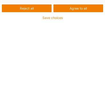
Reject all
Agree to all
Save choices
igus-icon-lup
Pro aplikace s vysokým zatížením
Vnější plášť z PVC
Celkové stínění
Ohniodolný
Bez silikonu
Odolnost vůči UV záření: střední
Odolné proti olejům (podle DIN EN 50363-4-1)
CFRIP®
Záruka až 4 roky
igus-icon-copy-clipboard
Díl č.