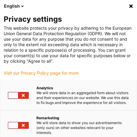
English
(0)
Privacy settings
igus-icon-arrow-right
igus-icon-arrow-right
igus-icon-arrow-right
igus-
Domů
Kabely pro energetické řetězy
Konfekcionované kabely
This website protects your privacy by adhering to the European
igus-icon-arrow-right
Kabely pohonu podle standardů výrobců
suitable for Control Techniques
Union General Data Protection Regulation (GDPR). We will not
igus-icon-arrow-right
readycable® servokabel vhodné pro Control Techniques PB B A B B XXX,
use your data for any purpose that you do not consent to and
základní kabel PUR 7,5xd
only to the extent not exceeding data which is necessary in
relation to a specific purpose(s) of processing. You can grant
readycable® servokabel
your consent(s) to use your data for specific purposes below or
by clicking "Agree to all".
vhodné pro Control Techniques
Visit our Privacy Policy page for more
PB B A B B XXX, základní kabel
PUR 7,5xd
Analytics
We will store data in an aggregated form about visitors
and their experiences on our website. We use this data
to fix bugs and improve the experience for all visitors.
Remarketing
We will store data to show you our advertisements
(only ours) on other websites relevant to your
interests.