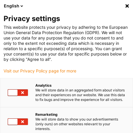
English
(0)
Privacy settings
igus-icon-arrow-right
igus-icon-arrow-right
igus-icon-arrow-right
igus-
Domů
Kabely pro energetické řetězy
Konfekcionované kabely
This website protects your privacy by adhering to the European
igus-icon-arrow-right
igus-icon-arro
Kabely pohonu podle standardů výrobců
suitable for Baumüller
Union General Data Protection Regulation (GDPR). We will not
readycable® servo kabel vhodný pro Baumüller 414843 (25 m), 20 A základní kabel,
use your data for any purpose that you do not consent to and
nosný prvek PVC 15xd
only to the extent not exceeding data which is necessary in
relation to a specific purpose(s) of processing. You can grant
readycable® servo kabel
your consent(s) to use your data for specific purposes below or
by clicking "Agree to all".
vhodný pro Baumüller 414843
Visit our Privacy Policy page for more
(25 m), 20 A základní kabel,
nosný prvek PVC 15xd
Analytics
We will store data in an aggregated form about visitors
and their experiences on our website. We use this data
to fix bugs and improve the experience for all visitors.
Remarketing
We will store data to show you our advertisements
(only ours) on other websites relevant to your
interests.