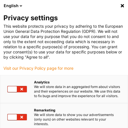
English
(0)
Privacy settings
igus-icon-arrow-right
igus-icon-arrow-right
igus-icon-arrow-right
igus-
Domů
Kabely pro energetické řetězy
Konfekcionované kabely
This website protects your privacy by adhering to the European
igus-icon-arrow-right
igus-ico
Kabely pohonu podle standardů výrobců
suitable for Danaher Motion
Union General Data Protection Regulation (GDPR). We will not
readycable® servokabel vhodný pro Kollmorgen / Danaher Motion 90088 (5 m),
use your data for any purpose that you do not consent to and
základní kabel, PUR 7,5xd
only to the extent not exceeding data which is necessary in
relation to a specific purpose(s) of processing. You can grant
readycable® servokabel
your consent(s) to use your data for specific purposes below or
by clicking "Agree to all".
vhodný pro
Visit our Privacy Policy page for more
Kollmorgen / Danaher Motion
90088 (5 m), základní kabel,
Analytics
We will store data in an aggregated form about visitors
PUR 7,5xd
and their experiences on our website. We use this data
to fix bugs and improve the experience for all visitors.
Remarketing
We will store data to show you our advertisements
(only ours) on other websites relevant to your
interests.