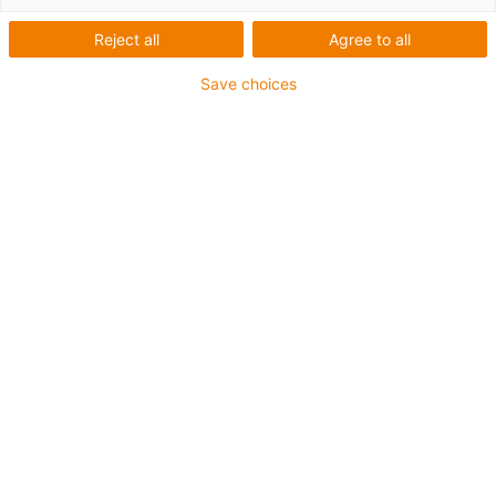
Reject all
Agree to all
Save choices
igus-icon-lup
Pro aplikace s extrémě vysokým zatížením
Vnější plášť z PUR
Stíněný
Odolný proti olejům a chladicím kapalinám
Odolný proti vrypům
Ohniodolný
Odolný proti hydrolýze a mikroorganismům
Záruka až 4 roky
igus-icon-copy-clipboard
Díl č.