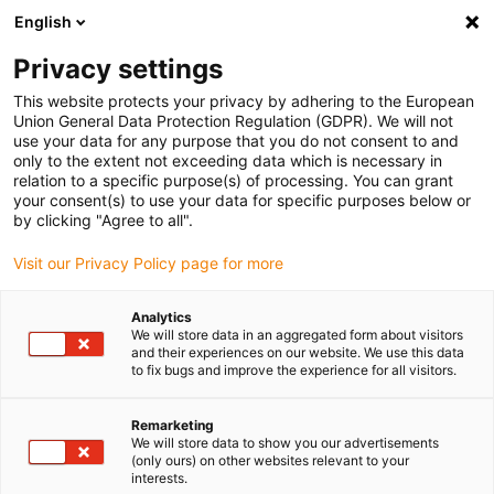
English
(0)
Privacy settings
igus-icon-arrow-right
igus-icon-arrow-right
igus-icon-arrow-right
igus-
Domů
Kabely pro energetické řetězy
Konfekcionované kabely
This website protects your privacy by adhering to the European
igus-icon-arrow-right
igus-ico
Kabely pohonu podle standardů výrobců
suitable for Danaher Motion
Union General Data Protection Regulation (GDPR). We will not
servo kabel readycable® vhodný pro Kollmorgen / Danaher Motion 107495 (25 m),
use your data for any purpose that you do not consent to and
základní kabel, PUR 7,5xd
only to the extent not exceeding data which is necessary in
relation to a specific purpose(s) of processing. You can grant
servo kabel readycable®
your consent(s) to use your data for specific purposes below or
by clicking "Agree to all".
vhodný pro Kollmorgen /
Visit our Privacy Policy page for more
Danaher Motion 107495 (25
m), základní kabel, PUR 7,5xd
Analytics
We will store data in an aggregated form about visitors
and their experiences on our website. We use this data
to fix bugs and improve the experience for all visitors.
Remarketing
We will store data to show you our advertisements
(only ours) on other websites relevant to your
interests.