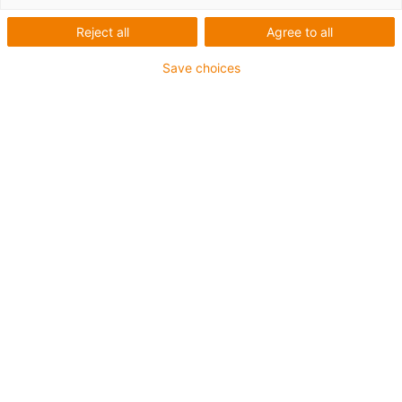
Reject all
Agree to all
Save choices
igus-icon-lup
Pro aplikace s vysokým zatížením
Vnější plášť z PVC
Celkové stínění
Ohniodolný
Bez silikonu
Odolnost vůči UV záření: střední
Odolné proti olejům (podle DIN EN 50363-4-1)
CFRIP®
Záruka až 4 roky
igus-icon-copy-clipboard
Díl č.