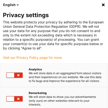
English
(0)
Privacy settings
igus-icon-arrow-right
igus-icon-arrow-right
igus-icon-arrow-right
igus-
Domů
Kabely pro energetické řetězy
Konfekcionované kabely
This website protects your privacy by adhering to the European
igus-icon-arrow-right
igus-ico
Kabely pohonu podle standardů výrobců
suitable for Danaher Motion
Union General Data Protection Regulation (GDPR). We will not
readycable® silový kabel vhodný pro Kollmorgen / Danaher Motion 107488 (20 m),
use your data for any purpose that you do not consent to and
základní kabel, PVC 7.5xd
only to the extent not exceeding data which is necessary in
relation to a specific purpose(s) of processing. You can grant
readycable® silový kabel
your consent(s) to use your data for specific purposes below or
by clicking "Agree to all".
vhodný pro Kollmorgen /
Visit our Privacy Policy page for more
Danaher Motion 107488 (20
m), základní kabel, PVC 7.5xd
Analytics
We will store data in an aggregated form about visitors
and their experiences on our website. We use this data
to fix bugs and improve the experience for all visitors.
Remarketing
We will store data to show you our advertisements
(only ours) on other websites relevant to your
interests.