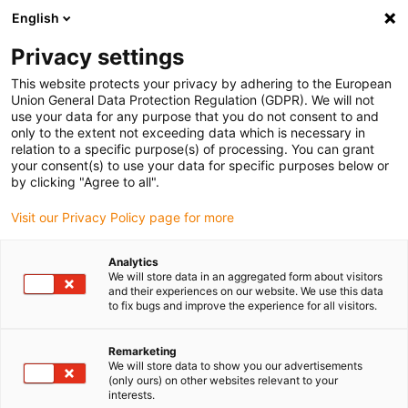
English
(0)
Privacy settings
igus-icon-arrow-right
igus-icon-arrow-right
igus-icon-arrow-right
igus-
Domů
Kabely pro energetické řetězy
Konfekcionované kabely
This website protects your privacy by adhering to the European
igus-icon-arrow-right
igus-ico
Kabely pohonu podle standardů výrobců
suitable for Danaher Motion
Union General Data Protection Regulation (GDPR). We will not
readycable® signální kabel vhodný pro Kollmorgen / Danaher Motion 107915 (5 m),
use your data for any purpose that you do not consent to and
základní kabel, PVC 7,5xd
only to the extent not exceeding data which is necessary in
relation to a specific purpose(s) of processing. You can grant
readycable® signální kabel
your consent(s) to use your data for specific purposes below or
by clicking "Agree to all".
vhodný pro Kollmorgen /
Visit our Privacy Policy page for more
Danaher Motion 107915 (5 m),
základní kabel, PVC 7,5xd
Analytics
We will store data in an aggregated form about visitors
and their experiences on our website. We use this data
to fix bugs and improve the experience for all visitors.
Remarketing
We will store data to show you our advertisements
(only ours) on other websites relevant to your
interests.