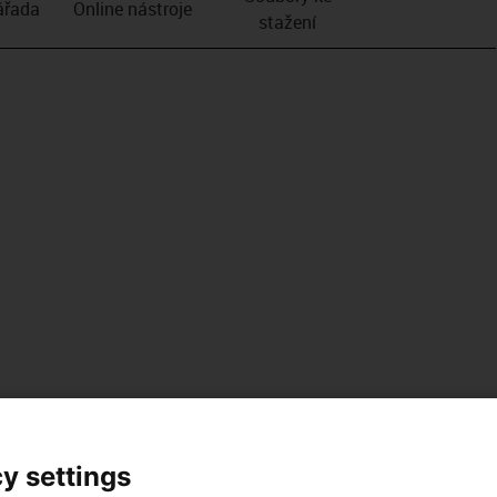
­řada
Online nástroje
stažení
y settings