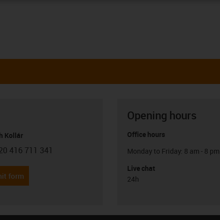
Opening hours
Office hours
h Kollár
20 416 711 341
Monday to Friday: 8 am - 8 pm
con-phone
Live chat
it form
24h