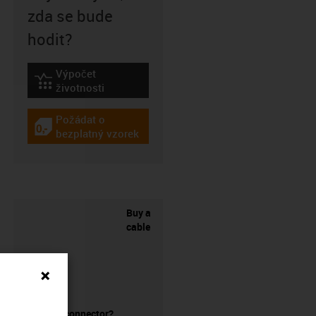
zda se bude
hodit?
Výpočet
igus-icon-lebensdauerrechner
životnosti
Požádat o
igus-icon-gratismuster
bezplatný vzorek
Buy a
cable
without a connector?