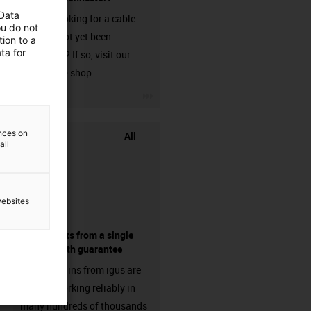
 Data
Are you looking for a cable
ou do not
that has not yet been
ion to a
ta for
harnessed? If so, visit our
chainflex® shop.
igus-icon-3arrow
ences on
All
all
websites
components from a single
source - with guarantee
Energy chains from igus are
already working reliably in
many hundreds of thousands