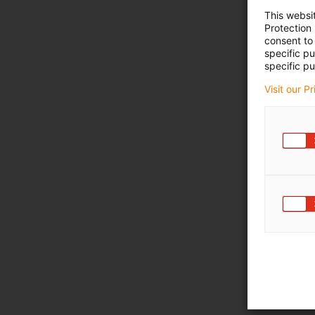
This websi
Protection
consent to 
specific p
specific pu
Visit our P