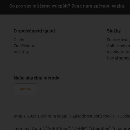
Co pro vás můžeme vylepšit? Dejte nám zpětnou vazbu.
O společnosti igus®
Služby
O nás
Funkce myig
Zmáčknout
Online nástr
Veletrhy
Vzorky zdar
Portál se so
Naše platební metody
FAKTURA
©
igus, 2026
Ochrana údajů
Zásady souborů cookie
Jedna
Termíny "Apiro", "AutoChain", "CFRIP", "chainflex", "chainge",