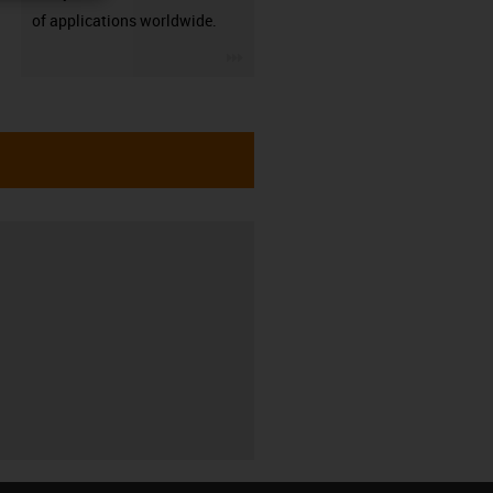
of applications worldwide.
igus-icon-3arrow