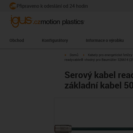
Připraveno k odeslání od 24 hodin
Obchod
Konfigurátory
Informace o výrobku
igus-icon-arrow-right
igus-icon-arrow-right
Domů
Kabely pro energetické řetězy
readycable® vhodný pro Baumüller 326614 (25 
Serový kabel rea
základní kabel 5