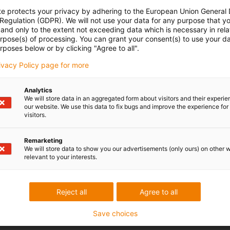
te protects your privacy by adhering to the European Union General
 Regulation (GDPR). We will not use your data for any purpose that y
and only to the extent not exceeding data which is necessary in relat
urpose(s) of processing. You can grant your consent(s) to use your da
rposes below or by clicking "Agree to all".
rivacy Policy page for more
Analytics
We will store data in an aggregated form about visitors and their experi
our website. We use this data to fix bugs and improve the experience for 
visitors.
Remarketing
We will store data to show you our advertisements (only ours) on other 
relevant to your interests.
Reject all
Agree to all
Save choices