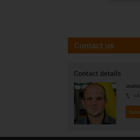
Contact us
Contact details
Jindřic
+4
igus-i
Subm