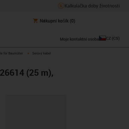
Kalkulačka doby životnosti
Nákupní košík
(0)
CZ
(
CS
)
Moje kontaktní osoba
n-arrow-right
igus-icon-arrow-right
le for Baumüller
Serový kabel
26614 (25 m),
board