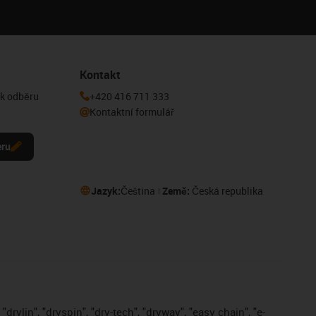
Kontakt
 k odběru
+420 416 711 333
Kontaktní formulář
eru
Jazyk:
Čeština
Země:
Česká republika
drylin", "dryspin", "dry-tech", "dryway", "easy chain", "e-