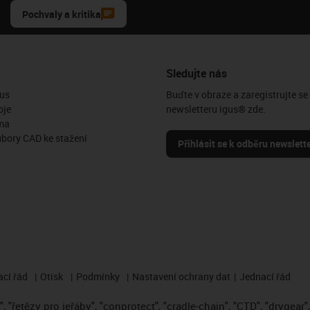
Pochvaly a kritika
Sledujte nás
us
Buďte v obraze a zaregistrujte se
oje
newsletteru igus® zde.
ma
ubory CAD ke stažení
Přihlásit se k odběru newslett
cí řád
Otisk
Podmínky
Nastavení ochrany dat
Jednací řád
 "řetězy pro jeřáby", "conprotect", "cradle-chain", "CTD", "drygear", "