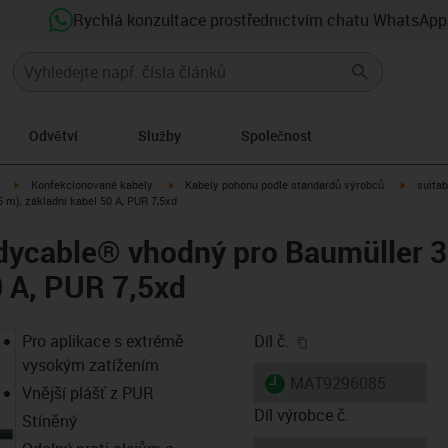
Rychlá konzultace prostřednictvím chatu WhatsApp
Odvětví
Služby
Společnost
igus-icon-arrow-right
igus-icon-arrow-right
igus-ico
Konfekcionované kabely
Kabely pohonu podle standardů výrobců
suitab
m), základní kabel 50 A, PUR 7,5xd
dycable® vhodný pro Baumüller 3
0 A, PUR 7,5xd
igus-icon-copy-clip
Pro aplikace s extrémě
Díl č.
vysokým zatížením
igus-icon-lieferzeit
MAT9296085
Vnější plášť z PUR
Díl výrobce č.
Stíněný