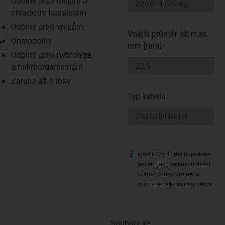
Odolný proti olejům a
chladicím kapalinám
Odolný proti vrypům
Vnější průměr (d) max.
igus-icon-lupe
Ohniodolný
mm [mm]
Odolný proti hydrolýze
a mikroorganismům
Záruka až 4 roky
Typ kabelu
igus® GmbH definuje délku
igus-icon-info
kabelu jako celkovou délku
včetně konektorů nebo
otevřené kabelové konfekce.
Soubory ke