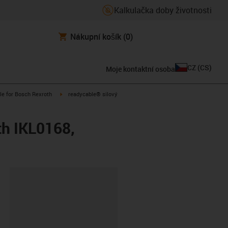
Kalkulačka doby životnosti
Nákupní košík
(0)
CZ
(
CS
)
Moje kontaktní osoba
n-arrow-right
igus-icon-arrow-right
le for Bosch Rexroth
readycable® silový
th IKL0168,
board