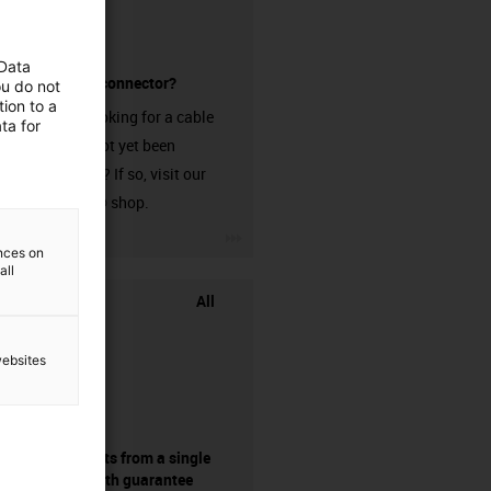
 Data
without a connector?
ou do not
ion to a
Are you looking for a cable
ta for
that has not yet been
harnessed? If so, visit our
chainflex® shop.
igus-icon-3arrow
ences on
all
All
websites
components from a single
source - with guarantee