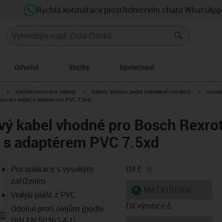
Rychlá konzultace prostřednictvím chatu WhatsApp
Odvětví
Služby
Společnost
igus-icon-arrow-right
igus-icon-arrow-right
igus-ico
Konfekcionované kabely
Kabely pohonu podle standardů výrobců
suitab
ojovací kabel s adaptérem PVC 7.5xd
vý kabel vhodné pro Bosch Rexro
l s adaptérem PVC 7.5xd
igus-icon-copy-clip
Pro aplikace s vysokým
Díl č.
zatížením
igus-icon-lieferzeit
MAT9191006
Vnější plášť z PVC
Díl výrobce č.
Odolné proti olejům (podle
DIN EN 50363-4-1)