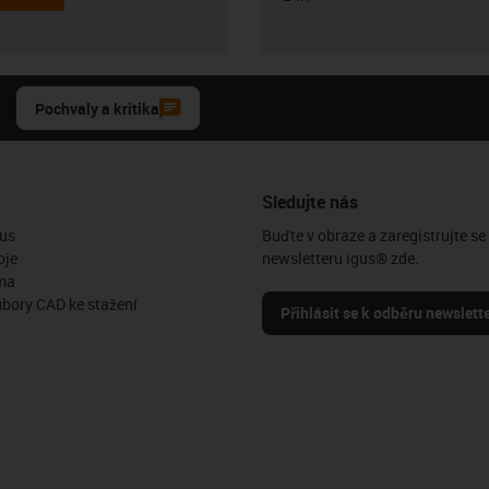
Pochvaly a kritika
Sledujte nás
us
Buďte v obraze a zaregistrujte se
oje
newsletteru igus® zde.
ma
ubory CAD ke stažení
Přihlásit se k odběru newslett