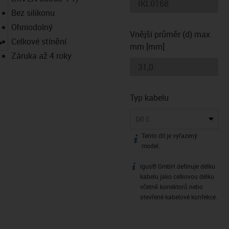
Bez silikonu
Ohniodolný
Vnější průměr (d) max.
igus-icon-lupe
Celkové stínění
mm [mm]
Záruka až 4 roky
Typ kabelu
Díl č.
Tento díl je vyřazený
igus-icon-info
model.
igus® GmbH definuje délku
igus-icon-info
kabelu jako celkovou délku
včetně konektorů nebo
otevřené kabelové konfekce.