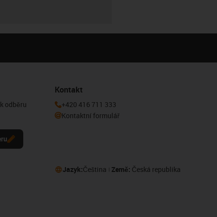
Kontakt
 k odběru
+420 416 711 333
Kontaktní formulář
eru
Jazyk:
Čeština
Země:
Česká republika