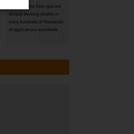
Energy chains from igus are
already working reliably in
many hundreds of thousands
of applications worldwide.
igus-icon-3arrow