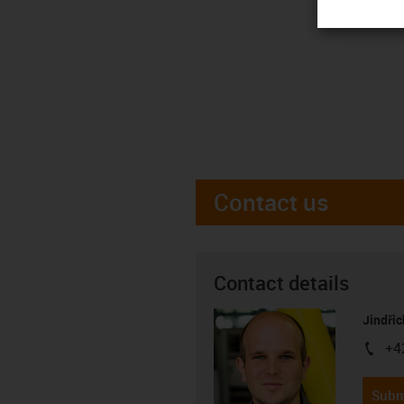
Contact us
Contact details
Jindřic
+4
igus-i
Subm