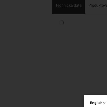
Technická data
Produktová
English