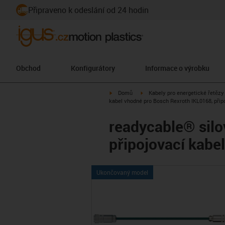
Připraveno k odeslání od 24 hodin
Obchod
Konfigurátory
Informace o výrobku
igus-icon-arrow-right
igus-icon-arrow-right
Domů
Kabely pro energetické řetězy
kabel vhodné pro Bosch Rexroth IKL0168, přip
readycable® silo
připojovací kabe
Ukončovaný model