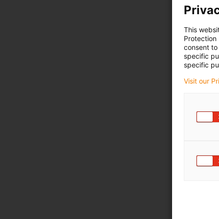
Privac
This websi
Protection
consent to 
specific p
specific pu
Visit our P