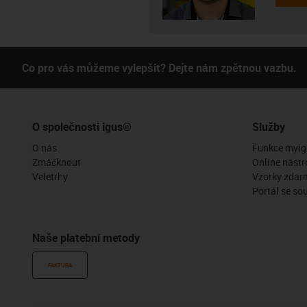
Co pro vás můžeme vylepšit? Dejte nám zpětnou vazbu.
O společnosti igus®
Služby
O nás
Funkce myig
Zmáčknout
Online nástr
Veletrhy
Vzorky zdar
Portál se so
Naše platební metody
FAKTURA