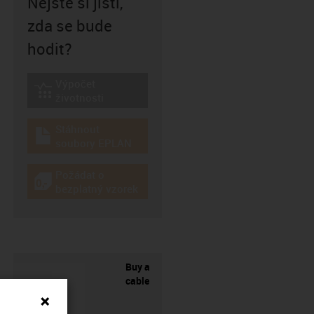
Nejste si jisti,
zda se bude
hodit?
Výpočet
igus-icon-lebensdauerrechner
životnosti
Stáhnout
igus-icon-download-plan
soubory EPLAN
Požádat o
igus-icon-gratismuster
bezplatný vzorek
Buy a
cable