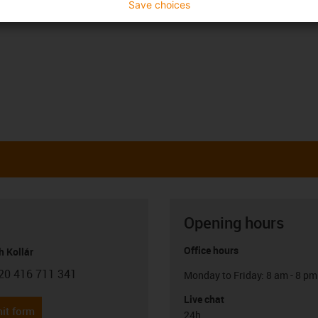
Save choices
Opening hours
Office hours
h Kollár
20 416 711 341
Monday to Friday: 8 am - 8 pm
con-phone
Live chat
it form
24h