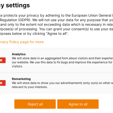
y settings
te protects your privacy by adhering to the European Union General
 Regulation (GDPR). We will not use your data for any purpose that y
and only to the extent not exceeding data which is necessary in relat
urpose(s) of processing. You can grant your consent(s) to use your da
rposes below or by clicking "Agree to all".
rivacy Policy page for more
Analytics
We will store data in an aggregated form about visitors and their experi
our website. We use this data to fix bugs and improve the experience for 
visitors.
Remarketing
We will store data to show you our advertisements (only ours) on other 
relevant to your interests.
Reject all
Agree to all