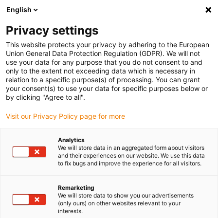
English
(0)
Privacy settings
igus-icon-arrow-right
igus-icon-arrow-right
igus-icon-arrow-right
igus-icon-arrow-right
Domů
Kabely pro energetické řetězy
Kabely
Silové kabely
This website protects your privacy by adhering to the European
igus-icon-arrow-right
chainflex® odolávající v krutu silový kabel CFROBOT
Union General Data Protection Regulation (GDPR). We will not
use your data for any purpose that you do not consent to and
chainflex® odolávající v krutu
only to the extent not exceeding data which is necessary in
relation to a specific purpose(s) of processing. You can grant
silový kabel CFROBOT
your consent(s) to use your data for specific purposes below or
by clicking "Agree to all".
Visit our Privacy Policy page for more
Analytics
We will store data in an aggregated form about visitors
and their experiences on our website. We use this data
to fix bugs and improve the experience for all visitors.
igus-icon-lupe
igus-icon-lupe
igus-icon-lupe
igus-icon-lupe
Remarketing
1 z 4
We will store data to show you our advertisements
(only ours) on other websites relevant to your
igus-icon-arrow-left
igus-icon-arrow-r
interests.