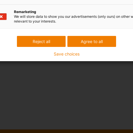
Remarketing
We will store data to show you our advertisements (only ours) on other 
relevant to your interests.
Reject all
Agree to all
Save choices