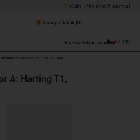
Kalkulačka doby životnosti
Nákupní košík
(0)
CZ
(
CS
)
Moje kontaktní osoba
s-icon-arrow-right
onfekcionované kabely SPE, PUR 12.5xd,
r A: Harting T1,
board