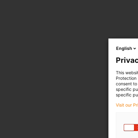
English
Privac
This websi
Protection
consent to 
specific p
specific pu
Visit our P