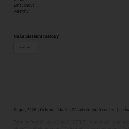
Zmáčknout
Veletrhy
Naše platební metody
FAKTURA
©
igus, 2026
Ochrana údajů
Zásady souborů cookie
Jedna
Termíny "Apiro", "AutoChain", "CFRIP", "chainflex", "chainge",
chain", "e-chain systems", "e-ketten", "e-kettensysteme", "e-