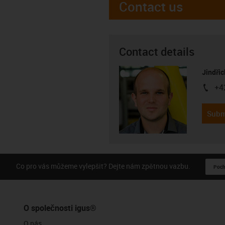
Contact us
Contact details
Jindřic
+4
igus-i
Subm
Co pro vás můžeme vylepšit? Dejte nám zpětnou vazbu.
Pochv
O společnosti igus®
O nás