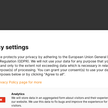
y settings
te protects your privacy by adhering to the European Union General
 Regulation (GDPR). We will not use your data for any purpose that y
and only to the extent not exceeding data which is necessary in relat
urpose(s) of processing. You can grant your consent(s) to use your da
rposes below or by clicking "Agree to all".
rivacy Policy page for more
Analytics
We will store data in an aggregated form about visitors and their experi
our website. We use this data to fix bugs and improve the experience for 
visitors.