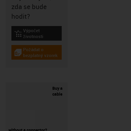
zda se bude
hodit?
Výpočet
igus-icon-lebensdauerrechner
životnosti
Požádat o
igus-icon-gratismuster
bezplatný vzorek
Buy a
cable
without a connector?