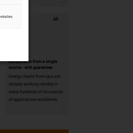
igus-icon-3arrow
websites
All
components from a single
source - with guarantee
Energy chains from igus are
already working reliably in
many hundreds of thousands
of applications worldwide.
igus-icon-3arrow