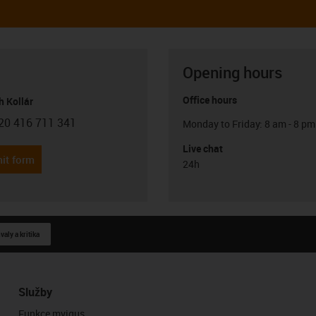
Opening hours
Office hours
h Kollár
20 416 711 341
Monday to Friday: 8 am - 8 pm
con-phone
Live chat
it form
24h
aly a kritika
Služby
Funkce myigus