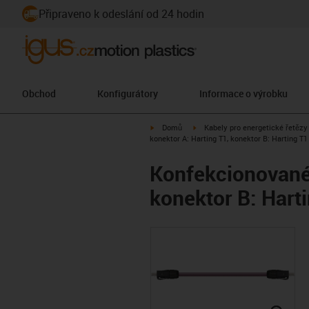
Připraveno k odeslání od 24 hodin
Obchod
Konfigurátory
Informace o výrobku
igus-icon-arrow-right
igus-icon-arrow-right
Domů
Kabely pro energetické řetězy
konektor A: Harting T1, konektor B: Harting T1
Konfekcionované 
konektor B: Hart