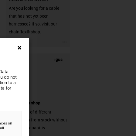
Are you looking for a cable
that has not yet been
harnessed? If so, visit our
chainflex® shop.
igus-icon-3arrow
igus
 Data
ou do not
ion to a
ta for
connectors shop
big variaty of different
connectors from stock without
ences on
min. order quantity
all