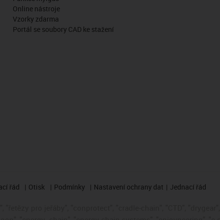
Online nástroje
Vzorky zdarma
Portál se soubory CAD ke stažení
cí řád
Otisk
Podmínky
Nastavení ochrany dat
Jednací řád
 "řetězy pro jeřáby", "conprotect", "cradle-chain", "CTD", "drygear", "
loop", "energy
chain", "energy chain systems", "enjoyneering", "e-skin"