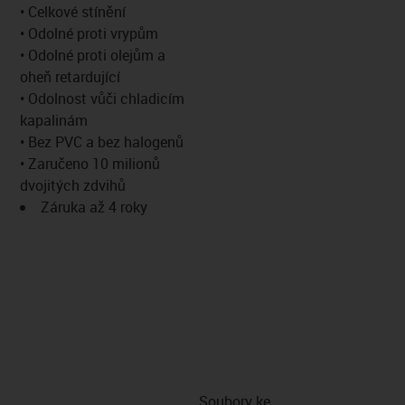
-icon-lupe
-icon-lupe
• Celkové stínění
• Odolné proti vrypům
• Odolné proti olejům a
oheň retardující
• Odolnost vůči chladicím
kapalinám
• Bez PVC a bez halogenů
• Zaručeno 10 milionů
dvojitých zdvihů
Záruka až 4 roky
Soubory ke