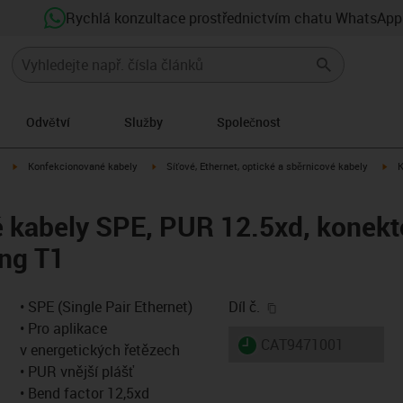
Rychlá konzultace prostřednictvím chatu WhatsApp
Odvětví
Služby
Společnost
igus-icon-arrow-right
igus-icon-arrow-right
igu
Konfekcionované kabely
Síťové, Ethernet, optické a sběrnicové kabely
K
kabely SPE, PUR 12.5xd, konekto
ing T1
igus-icon-copy-clip
• SPE (Single Pair Ethernet)
Díl č.
• Pro aplikace
igus-icon-lieferzeit
CAT9471001
v energetických řetězech
• PUR vnější plášť
• Bend factor 12,5xd