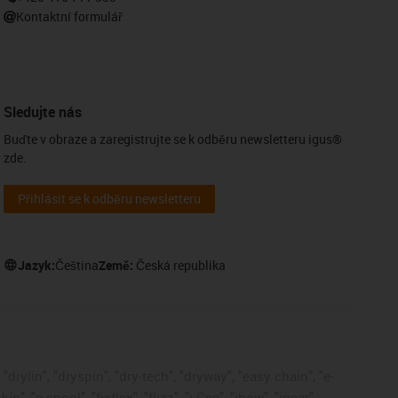
Kontaktní formulář
Sledujte nás
Buďte v obraze a zaregistrujte se k odběru newsletteru igus®
zde.
Přihlásit se k odběru newsletteru
Jazyk:
Čeština
Země:
Česká republika
drylin", "dryspin", "dry-tech", "dryway", "easy chain", "e-
, "e-spool", "fixflex", "flizz", "i.Cee", "ibow", "igear",