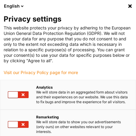
English
(0)
Privacy settings
igus-icon-arrow-right
igus-icon-arrow-right
igus-icon-arrow-right
igus-icon-arrow-right
igus-icon-arrow-ri
Domů
e-chains®
Příslušenství
Vodicí žlaby
guidefast
This website protects your privacy by adhering to the European
Union General Data Protection Regulation (GDPR). We will not
use your data for any purpose that you do not consent to and
only to the extent not exceeding data which is necessary in
guidefast
relation to a specific purpose(s) of processing. You can grant
your consent(s) to use your data for specific purposes below or
by clicking "Agree to all".
Visit our Privacy Policy page for more
Analytics
We will store data in an aggregated form about visitors
and their experiences on our website. We use this data
to fix bugs and improve the experience for all visitors.
Seznam
Dlaždice
Remarketing
We will store data to show you our advertisements
(only ours) on other websites relevant to your
interests.
Počet produktů:
0