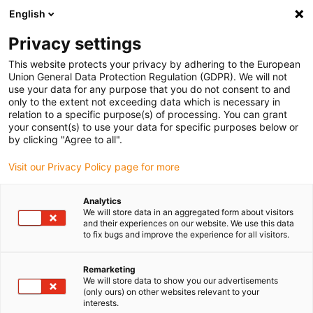
English
Privacy settings
This website protects your privacy by adhering to the European
Union General Data Protection Regulation (GDPR). We will not
use your data for any purpose that you do not consent to and
only to the extent not exceeding data which is necessary in
Ušetřete čas a peníze při
relation to a specific purpose(s) of processing. You can grant
your consent(s) to use your data for specific purposes below or
údržbě a instalaci
by clicking "Agree to all".
Visit our Privacy Policy page for more
systémů energetických
řetězců.
Analytics
We will store data in an aggregated form about visitors
and their experiences on our website. We use this data
to fix bugs and improve the experience for all visitors.
Kontrola, přejímka, nová
Remarketing
instalace nebo projekt
We will store data to show you our advertisements
(only ours) on other websites relevant to your
přestavby
interests.