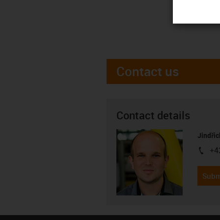
Contact us
Contact details
Jindřic
+4
igus-i
Subm