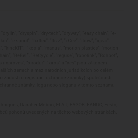
drylin", "dryspin", "dry-tech", "dryway", "easy chain", "e-
, "e-spool", "fixflex", "flizz", "i.Cee", "ibow", "igear",
", "kineKIT",
"kopla", "manus", "motion plastics", "motion
ain", "ReBeL", "ReCyycle", "reguse", "robolink", "Rohbot",
gus improves", "xirodur", "xiros" a "yes" jsou zákonem
lších zemích a mezinárodních jurisdikcích po celém
bo žádosti o registraci ochranné známky) společnosti
 ochranné známky, loga nebo sloganu v tomto seznamu
Techniques, Danaher Motion, ELAU, FAGOR, FANUC, Festo,
výrobců pohonů uvedených na těchto webových stránkách.