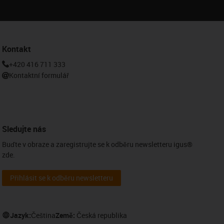
Kontakt
+420 416 711 333
Kontaktní formulář
Sledujte nás
Buďte v obraze a zaregistrujte se k odběru newsletteru igus®
zde.
Přihlásit se k odběru newsletteru
Jazyk:
Čeština
Země:
Česká republika