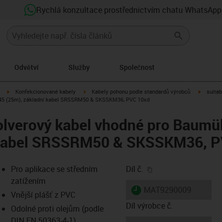
Rychlá konzultace prostřednictvím chatu WhatsApp
Odvětví
Služby
Společnost
igus-icon-arrow-right
igus-icon-arrow-right
igus-ico
Konfekcionované kabely
Kabely pohonu podle standardů výrobců
suitab
545 (25m), základní kabel SRSSRM50 & SKSSKM36, PVC 10xd
olverový kabel vhodné pro Baumü
í kabel SRSSRM50 & SKSSKM36, P
igus-icon-copy-clip
Pro aplikace se středním
Díl č.
zatížením
igus-icon-lieferzeit
MAT9290009
Vnější plášť z PVC
Díl výrobce č.
Odolné proti olejům (podle
DIN EN 50363-4-1)