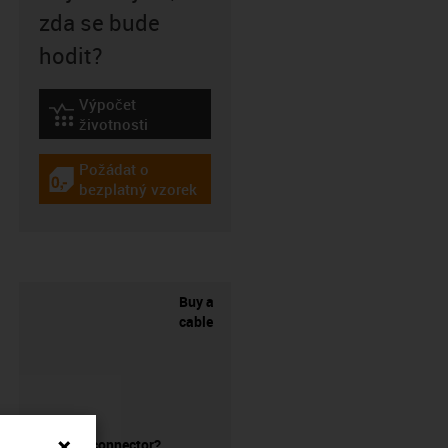
zda se bude
hodit?
Výpočet
igus-icon-lebensdauerrechner
životnosti
Požádat o
igus-icon-gratismuster
bezplatný vzorek
Buy a
cable
without a connector?