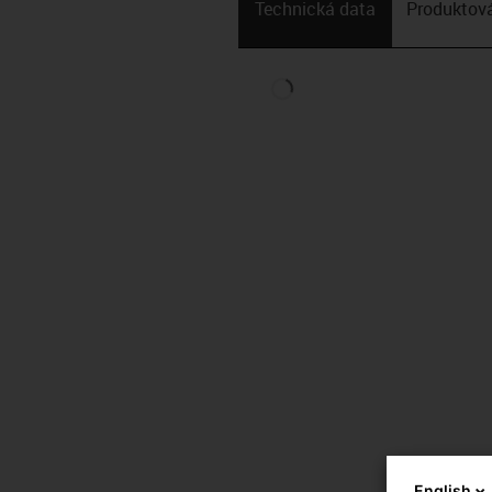
Technická data
Produktová
English