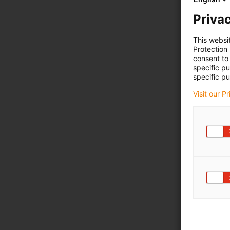
Privac
This websi
Protection
consent to 
specific p
specific pu
Visit our P