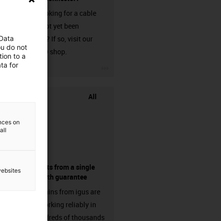
Are you looking for a cable
that has not yet been
 Data
harnessed? If so, visit our
ou do not
chainflex® shop.
ion to a
ta for
igus-icon-3arrow
All
ences on
all
components from a single
websites
source - with guarantee
Energy chains from igus are
already working reliably in
many hundreds of thousands