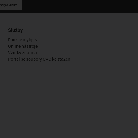
aly a kritika
Služby
Funkce myigus
Online nástroje
Vzorky zdarma
Portál se soubory CAD ke stažení