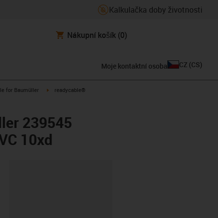
Kalkulačka doby životnosti
Nákupní košík
(0)
CZ
(
CS
)
Moje kontaktní osoba
n-arrow-right
igus-icon-arrow-right
le for Baumüller
readycable®
ller 239545
VC 10xd
board