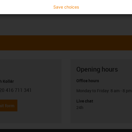
Save choices
Opening hours
Office hours
h Kollár
20 416 711 341
Monday to Friday: 8 am - 8 pm
con-phone
Live chat
it form
24h