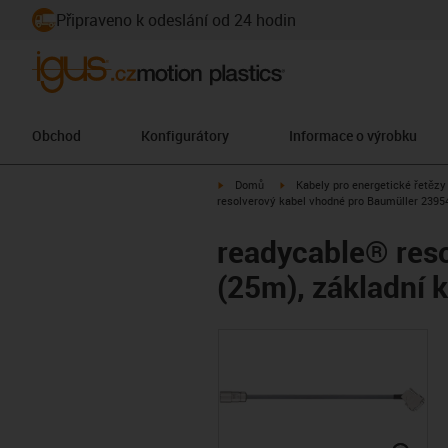
Připraveno k odeslání od 24 hodin
Obchod
Konfigurátory
Informace o výrobku
igus-icon-arrow-right
igus-icon-arrow-right
Domů
Kabely pro energetické řetězy
resolverový kabel vhodné pro Baumüller 239
readycable® res
(25m), základn