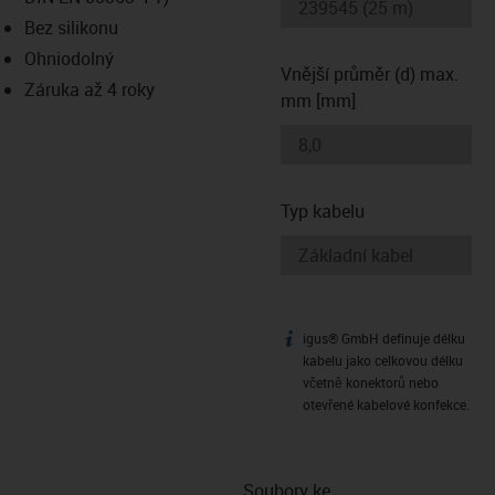
-icon-lupe
-icon-lupe
Bez silikonu
Ohniodolný
Vnější průměr (d) max.
Záruka až 4 roky
mm [mm]
Typ kabelu
igus® GmbH definuje délku
igus-icon-info
kabelu jako celkovou délku
včetně konektorů nebo
otevřené kabelové konfekce.
Soubory ke