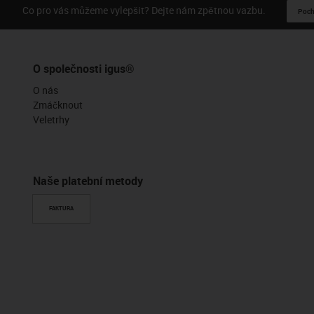
Co pro vás můžeme vylepšit? Dejte nám zpětnou vazbu.
Pochv
O společnosti igus®
O nás
Zmáčknout
Veletrhy
Naše platební metody
FAKTURA