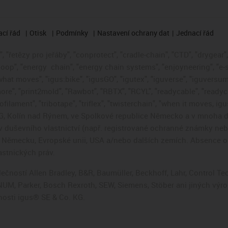
cí řád
Otisk
Podmínky
Nastavení ochrany dat
Jednací řád
 "řetězy pro jeřáby", "conprotect", "cradle-chain", "CTD", "drygear", "
loop", "energy
chain", "energy chain systems", "enjoyneering", "e-skin"
s what moves", "igus:bike", "igusGO", "igutex", "iguverse", "iguversum
ore", "print2mold", "Rawbot", "RBTX", "RCYL", "readycable", "readych
ofilament", "tribotape", "triflex", "twisterchain", "when it moves, i
, Kolín nad Rýnem, ve Spolkové republice Německo a v mnoha da
áv duševního vlastnictví (např. registrované ochranné známky ne
 v Německu, Evropské unii, USA a/nebo dalších zemích. Absence
stnických práv.
čností Allen Bradley, B&R, Baumüller, Beckhoff, Lahr, Control 
i, NUM, Parker, Bosch Rexroth, SEW, Siemens, Stöber ani jiných 
osti igus® SE & Co. KG.