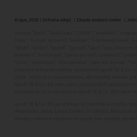
©
igus, 2026
Ochrana údajů
Zásady souborů cookie
Jedna
Termíny "Apiro", "AutoChain", "CFRIP", "chainflex", "chainge",
chain", "e-chain systems", "e-ketten", "e-kettensysteme", "e-
"iglide", "iglidur", "igubal", "igumid", "igus", "igus improve
polymers", "motionary", "plasty pro delší životnost", "polym
"savfe", "speedigus", 123superwise", "take the dryway", "trib
chráněné ochranné známky společnosti igus® SE & Co. KG
světě. Jedná se o reprezentativní, ale neúplný seznam pr
igus® SE & Co. KG nebo jejích přidružených společností
neznamená, že se společnost igus® SE & Co. KG svých vla
igus® SE & Co. KG upozorňuje, že neprodává výrobky spole
Heidenhain, Jetter, Lenze, LinMot, LTi DRiVES, Mitsubish
Výrobky nabízené společností igus® jsou výrobky společn